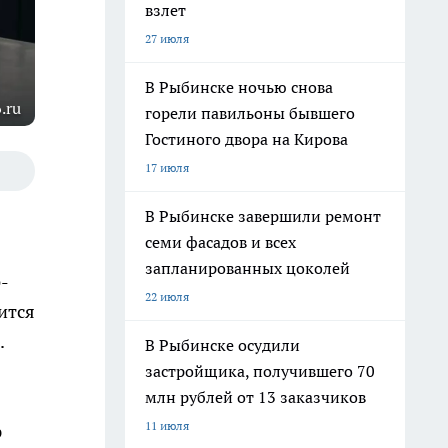
взлет
27 июля
В Рыбинске ночью снова
.ru
горели павильоны бывшего
Гостиного двора на Кирова
17 июля
В Рыбинске завершили ремонт
семи фасадов и всех
запланированных цоколей
-
22 июля
ится
.
В Рыбинске осудили
застройщика, получившего 70
млн рублей от 13 заказчиков
11 июля
р