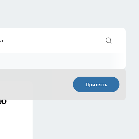
а
Принять
ую