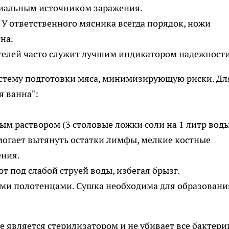
циальным источником заражения.
 У ответственного мясника всегда порядок, ножи
на.
телей часто служит лучшим индикатором надежности
стему подготовки мяса, минимизирующую риски. Дл
я ванна":
м раствором (3 столовые ложки соли на 1 литр воды
могает вытянуть остатки лимфы, мелкие костные
ения.
т под слабой струей воды, избегая брызг.
и полотенцами. Сушка необходима для образовани
е является стерилизатором и не убивает все бактерии