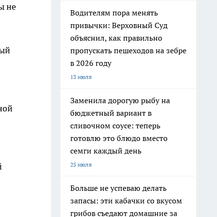
ы не
Водителям пора менять
привычки: Верховный Суд
объяснил, как правильно
ный
пропускать пешеходов на зебре
в 2026 году
13 июля
Заменила дорогую рыбу на
ной
бюджетный вариант в
сливочном соусе: теперь
готовлю это блюдо вместо
семги каждый день
25 июля
й
Больше не успеваю делать
запасы: эти кабачки со вкусом
грибов съедают домашние за