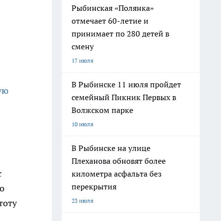
Рыбинская «Полянка»
отмечает 60-летие и
принимает по 280 детей в
смену
17 июля
В Рыбинске 11 июля пройдет
ую
семейный Пикник Первых в
Волжском парке
10 июля
В Рыбинске на улице
Плеханова обновят более
с
километра асфальта без
перекрытия
о
23 июля
тоту