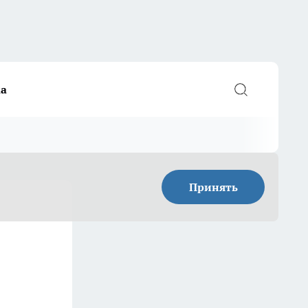
а
Принять