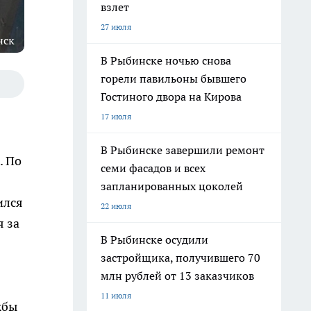
взлет
27 июля
нск
В Рыбинске ночью снова
горели павильоны бывшего
Гостиного двора на Кирова
17 июля
В Рыбинске завершили ремонт
. По
семи фасадов и всех
запланированных цоколей
ился
22 июля
я за
В Рыбинске осудили
застройщика, получившего 70
млн рублей от 13 заказчиков
11 июля
жбы