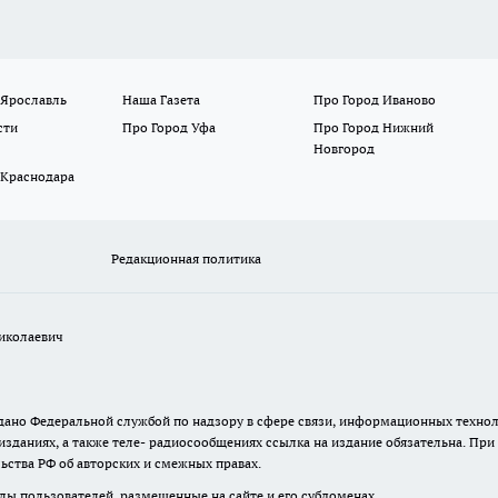
 Ярославль
Наша Газета
Про Город Иваново
сти
Про Город Уфа
Про Город Нижний
Новгород
 Краснодара
Редакционная политика
иколаевич
 выдано Федеральной службой по надзору в сфере связи, информационных тех
изданиях, а также теле- радиосообщениях ссылка на издание обязательна. Пр
ьства РФ об авторских и смежных правах.
лы пользователей, размещенные на сайте и его субдоменах.