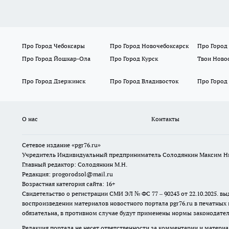
Про Город Чебоксары
Про Город Новочебоксарск
Про Город
Про Город Йошкар-Ола
Про Город Курск
Твои Ново
Про Город Дзержинск
Про Город Владивосток
Про Город
О нас
Контакты
Сетевое издание «pgr76.ru»
Учредитель Индивидуальный предприниматель Солодянкин Максим Н
Главный редактор: Солодянкин М.Н.
Редакция: progorodsol@mail.ru
Возрастная категория сайта: 16+
Свидетельство о регистрации СМИ ЭЛ № ФС 77 – 90243 от 22.10.2025.
воспроизведении материалов новостного портала pgr76.ru в печатных 
обязательна, в противном случае будут применены нормы законодател
Редакция портала не несет ответственности за комментарии и материа