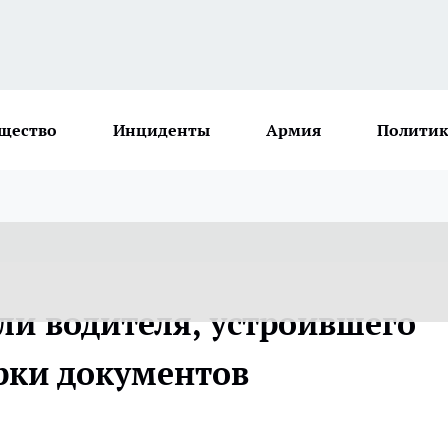
щество
Инциденты
Армия
Политик
ли водителя, устроившего
рки документов