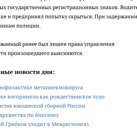
мых государственных регистрационных знаков. Водит
вке и предпринял попытку скрыться. При задержани
никам полиции.
ержанный ранее был лишен права управления
сти произошедшего выясняются.
ные новости дня:
профилактике метапневмовируса
ске восприняли как рождественское чудо
остав юношеской сборной России
дружества по биатлону
ей Грибков уходит в Межрегионгаз