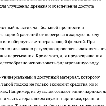
 для улучшения дренажа и обеспечения доступа
лотный пластик для большей прочности и
ы корней растений от перегрева в жаркую погоду
на или обернуть светоотражающей фольгой. При
ля полива важно регулярно проверять влажность по
ак и пересыхания. Кроме того, для предотвращения
 целесообразно использовать фильтрованную воду.
- универсальный и доступный материал, которому
Такой подход не только экономит средства, но и
лках. Например, из бутылок создают мини-парники д
хняя часть с горлышком служит парником, средняя -
оддоном. Также горлышко бутылки можно превратить 