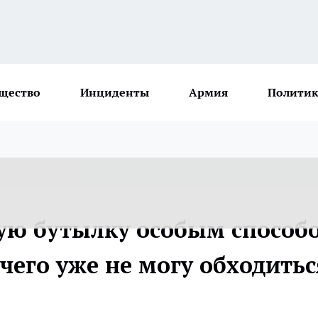
щество
Инциденты
Армия
Политик
ую бутылку особым способ
 чего уже не могу обходитьс