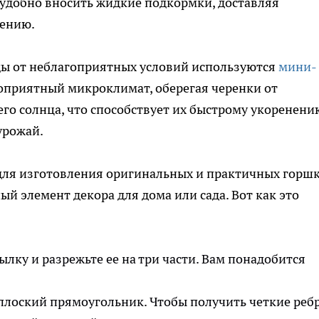
удобно вносить жидкие подкормки, доставляя
чению.
ды от неблагоприятных условий используются
мини-
гоприятный микроклимат, оберегая черенки от
его солнца, что способствует их быстрому укоренени
урожай.
для изготовления оригинальных и практичных горшк
ый элемент декора для дома или сада. Вот как это
лку и разрежьте ее на три части. Вам понадобится
плоский прямоугольник. Чтобы получить четкие ребр