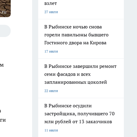
взлет
.ru
27 июля
В Рыбинске ночью снова
горели павильоны бывшего
Гостиного двора на Кирова
17 июля
ым
В Рыбинске завершили ремонт
семи фасадов и всех
запланированных цоколей
22 июля
В Рыбинске осудили
в
застройщика, получившего 70
аги
млн рублей от 13 заказчиков
11 июля