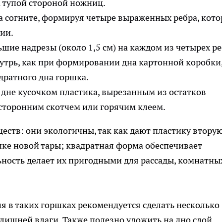
а тупой стороной ножниц.
а согните, формируя четыре выраженных ребра, кот
ии.
шие надрезы (около 1,5 см) на каждом из четырех ре
утрь, как при формировании дна картонной коробки,
дратного дна горшка.
 дне кусочком пластика, вырезанным из остатков
усторонним скотчем или горячим клеем.
ств: они экологичны, так как дают пластику втору
ке новой тары; квадратная форма обеспечивает
ьность делает их пригодными для рассады, комнатны
 в таких горшках рекомендуется сделать несколько
 лишней влаги. Также полезно уложить на дно слой