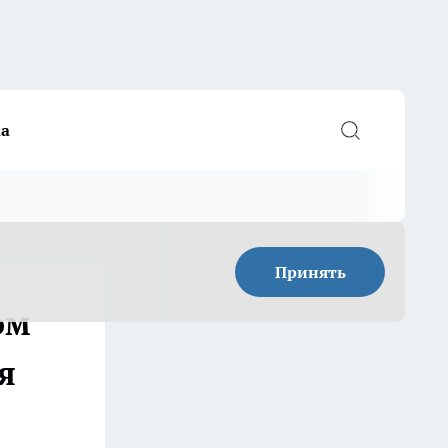
а
Принять
ом
я