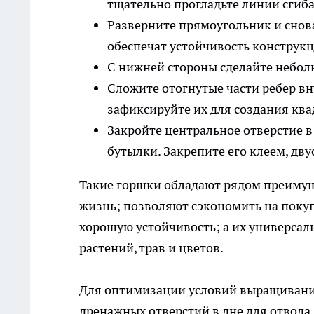
тщательно прогладьте линии сгиб
Разверните прямоугольник и снов
обеспечат устойчивость конструкц
С нижней стороны сделайте неболь
Сложите отогнутые части ребер вн
зафиксируйте их для создания ква
Закройте центральное отверстие в
бутылки. Закрепите его клеем, дв
Такие горшки обладают рядом преимуще
жизнь; позволяют сэкономить на покуп
хорошую устойчивость; а их универсал
растений, трав и цветов.
Для оптимизации условий выращивания
дренажных отверстий в дне для отвода