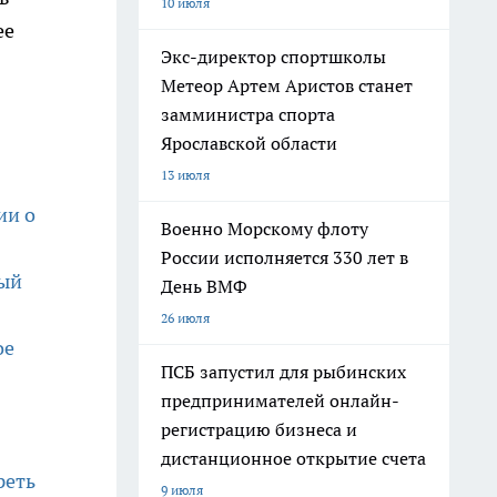
10 июля
ее
Экс-директор спортшколы
Метеор Артем Аристов станет
замминистра спорта
Ярославской области
13 июля
ии о
Военно Морскому флоту
России исполняется 330 лет в
ный
День ВМФ
26 июля
ое
ПСБ запустил для рыбинских
предпринимателей онлайн-
регистрацию бизнеса и
дистанционное открытие счета
реть
9 июля