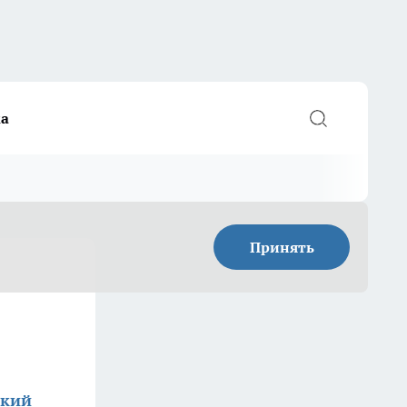
а
Принять
ский