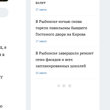
взлет
27 июля
В Рыбинске ночью снова
горели павильоны бывшего
Гостиного двора на Кирова
17 июля
, а
В Рыбинске завершили ремонт
я в
семи фасадов и всех
запланированных цоколей
22 июля
ну
В Рыбинске осудили
застройщика, получившего 70
млн рублей от 13 заказчиков
11 июля
го