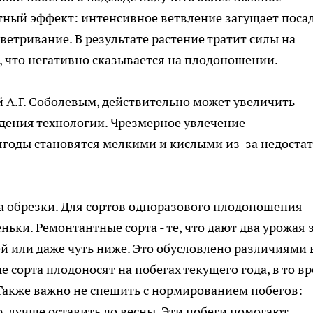
атный эффект: интенсивное ветвление загущает поса
етривание. В результате растение тратит силы на
 что негативно сказывается на плодоношении.
 А.Г. Соболевым, действительно может увеличить
юдения технологии. Чрезмерное увлечение
ягоды становятся мелкими и кислыми из-за недоста
а обрезки. Для сортов одноразового плодоношения
ьки. Ремонтантные сорта - те, что дают два урожая 
лёй или даже чуть ниже. Это обусловлено различиями 
сорта плодоносят на побегах текущего года, в то в
Также важно не спешить с нормированием побегов:
 лучше оставить до весны. Эти побеги помогают