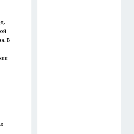
Водителям пора менять
привычки: Верховный Суд
д.
объяснил, как правильно
ной
пропускать пешеходов на зебре
в 2026 году
а. В
13 июля
няя
Заменила дорогую рыбу на
бюджетный вариант в
сливочном соусе: теперь
готовлю это блюдо вместо
семги каждый день
25 июля
В Рыбинске запустят автобус
ые
№39 между Заволжьем и
Веретьем