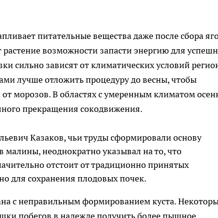
пливает питательные вещества даже после сбора яго
т растение возможности запасти энергию для успеш
зки сильно зависят от климатических условий регион
ами лучше отложить процедуру до весны, чтобы
 от морозов. В областях с умеренным климатом осен
олного прекращения сокодвижения.
льевич Казаков, чьи труды сформировали основу
 малины, неоднократно указывал на то, что
начительно отстоит от традиционно принятых
чно для сохранения плодовых почек.
ана с неправильным формированием куста. Некотор
шки побегов в надежде получить более пышное