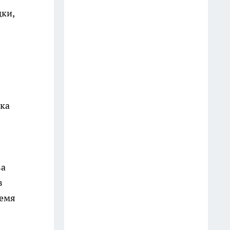
20 июля
дки,
Больше не успеваю делать
запасы: эти кабачки со вкусом
грибов съедают домашние за
считанные вечера
20 июля
тка
Некоторым знакам сегодня
лучше отойти в тень, чтобы не
наделать ошибок, пока
остальным удача идет в руки
за
14 июля
в
Забудьте про курагу и
ремя
чернослив: эксперты назвали
один сухофрукт, который в два