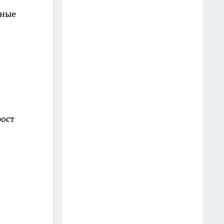
раза полезнее для здоровья
ьные
30 июля
В Рыбинске под открытым
небом покажут кино и
мультфильмы три дня подряд
10 июля
В Рыбинске заложили камень
рост
Адмиральского квартала с
церковью, которую откроют
уже в этом году
11 июля
Экс-директор спортшколы
Метеор Артем Аристов станет
замминистра спорта