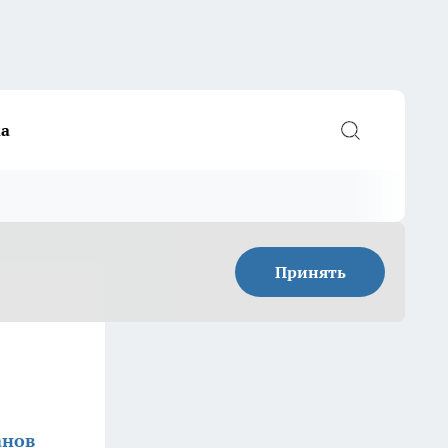
а
Принять
анов