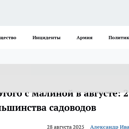
щество
Инциденты
Армия
Политик
того с малиной в августе: 2
ьшинства садоводов
28 августа 2025
Александр Ив