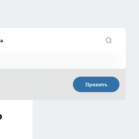
а
Принять
о