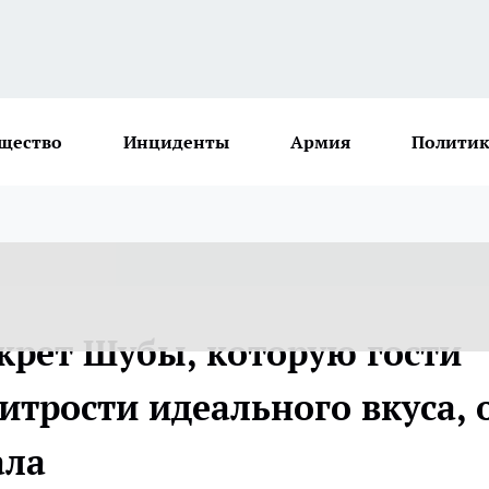
щество
Инциденты
Армия
Политик
крет Шубы, которую гости
итрости идеального вкуса, 
ала