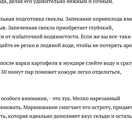
юда, делая его удивительно нежным и сочным.
ильная подготовка свеклы. Запекание корнеплода вм
в. Запеченная свекла приобретает глубокий,
я от избыточной водянистости. Если же вы все-таки
айте ее резко в ледяной воде, чтобы не потерять аро
после варки картофеля в мундире слейте воду и сраз
30 минут пар поможет кожуре легко отделиться,
собого внимания, - это лук. Мелко нарезанный
иновать. Маринование смягчает его остроту, придае
ть, которая идеально дополняет вкус сельди и остал