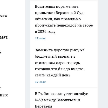
Водителям пора менять
привычки: Верховный Суд
есто
объяснил, как правильно
пропускать пешеходов на зебре
в 2026 году
мат.
13 июля
Заменила дорогую рыбу на
у
бюджетный вариант в
сливочном соусе: теперь
готовлю это блюдо вместо
семги каждый день
25 июля
т
В Рыбинске запустят автобус
ьных
№39 между Заволжьем и
Веретьем