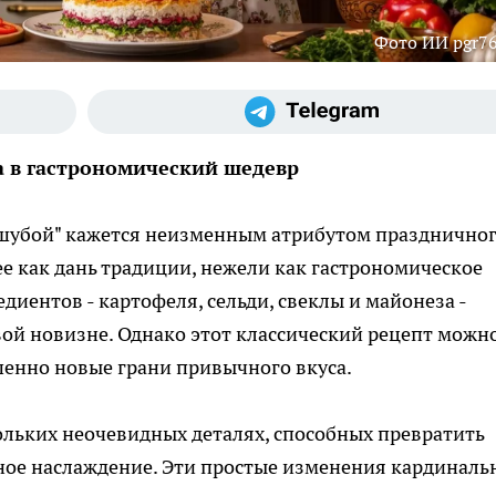
Фото ИИ pgr76
а в гастрономический шедевр
шубой" кажется неизменным атрибутом празднично
е как дань традиции, нежели как гастрономическое
диентов - картофеля, сельди, свеклы и майонеза -
вой новизне. Однако этот классический рецепт можн
шенно новые грани привычного вкуса.
ольких неочевидных деталях, способных превратить
ное наслаждение. Эти простые изменения кардиналь