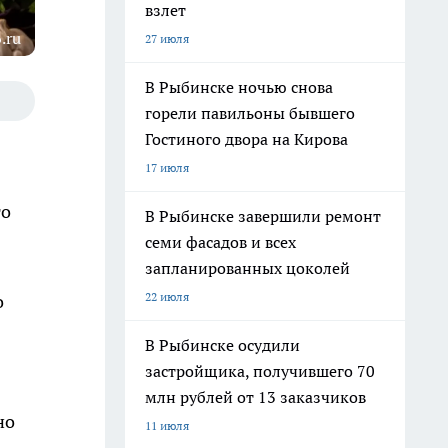
взлет
.ru
27 июля
В Рыбинске ночью снова
горели павильоны бывшего
Гостиного двора на Кирова
17 июля
го
В Рыбинске завершили ремонт
семи фасадов и всех
запланированных цоколей
22 июля
о
В Рыбинске осудили
застройщика, получившего 70
млн рублей от 13 заказчиков
но
11 июля