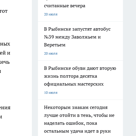
считанные вечера
тот
20 июля
В Рыбинске запустят автобус
№39 между Заволжьем и
ьных
Веретьем
ей и
20 июля
жечь
В Рыбинске обуви дают вторую
ы
жизнь полтора десятка
официальных мастерских
10 июля
ения
Некоторым знакам сегодня
лучше отойти в тень, чтобы не
м
наделать ошибок, пока
остальным удача идет в руки