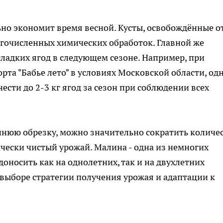
но экономит время весной. Кусты, освобождённые о
огочисленных химических обработок. Главной же
сладких ягод в следующем сезоне. Например, при
а "Бабье лето" в условиях Московской области, од
сти до 2-3 кг ягод за сезон при соблюдении всех
еннюю обрезку, можно значительно сократить количе
ически чистый урожай. Малина - одна из немногих
доносить как на однолетних, так и на двухлетних
в выборе стратегии получения урожая и адаптации к