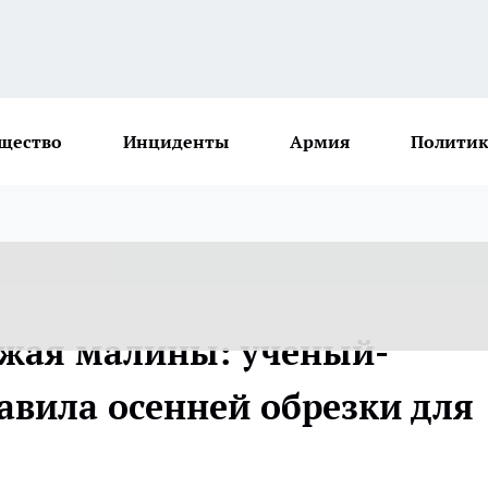
щество
Инциденты
Армия
Политик
ожая малины: ученый-
авила осенней обрезки для