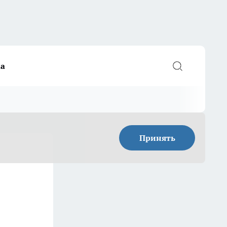
а
Принять