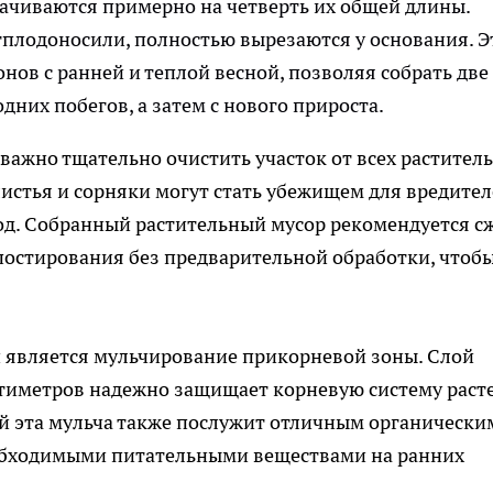
рачиваются примерно на четверть их общей длины.
тплодоносили, полностью вырезаются у основания. Э
нов с ранней и теплой весной, позволяя собрать две
дних побегов, а затем с нового прироста.
важно тщательно очистить участок от всех растител
листья и сорняки могут стать убежищем для вредител
од. Собранный растительный мусор рекомендуется с
мпостирования без предварительной обработки, чтоб
 является мульчирование прикорневой зоны. Слой
нтиметров надежно защищает корневую систему раст
ой эта мульча также послужит отличным органически
еобходимыми питательными веществами на ранних