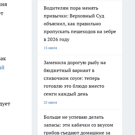
ния
Водителям пора менять
ет
привычки: Верховный Суд
объяснил, как правильно
пропускать пешеходов на зебре
в 2026 году
13 июля
как
Заменила дорогую рыбу на
ый
бюджетный вариант в
сливочном соусе: теперь
готовлю это блюдо вместо
семги каждый день
25 июля
дует
Больше не успеваю делать
запасы: эти кабачки со вкусом
грибов съедают домашние за