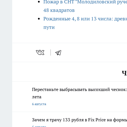
Пожар в СНТ "Молодиловский ручей
48 квадратов
Рожденные 4, 8 или 13 числа: дре
пути
Ч
Перестаньте выбрасывать высохший чеснок:
лета
6 августа
Зачем я трачу 133 рубля в Fix Price на фо
5 августа