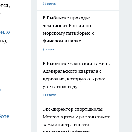
14 июля
тся,
м
В Рыбинске проходит
чемпионат России по
вило
морскому пятиборью с
ь),
финалом в парке
9 июля
В Рыбинске заложили камень
Адмиральского квартала с
церковью, которую откроют
уже в этом году
а
11 июля
с
Экс-директор спортшколы
боте
Метеор Артем Аристов станет
замминистра спорта