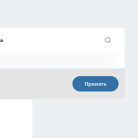
а
Принять