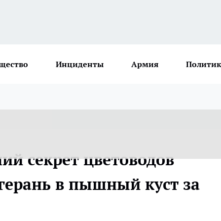
щество
Инциденты
Армия
Политик
ний секрет цветоводов
герань в пышный куст за