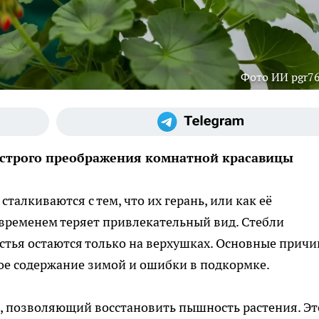
Фото ИИ pgr76
ыстрого преображения комнатной красавицы
алкиваются с тем, что их герань, или как её
 временем теряет привлекательный вид. Стебли
истья остаются только на верхушках. Основные прич
лое содержание зимой и ошибки в подкормке.
, позволяющий восстановить пышность растения. Эт