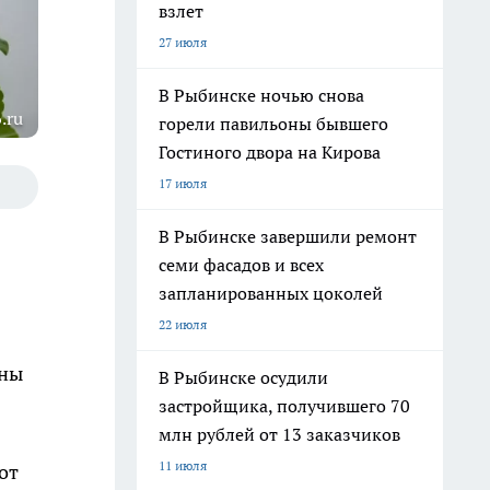
взлет
27 июля
В Рыбинске ночью снова
.ru
горели павильоны бывшего
Гостиного двора на Кирова
17 июля
В Рыбинске завершили ремонт
семи фасадов и всех
запланированных цоколей
22 июля
ины
В Рыбинске осудили
застройщика, получившего 70
млн рублей от 13 заказчиков
11 июля
от