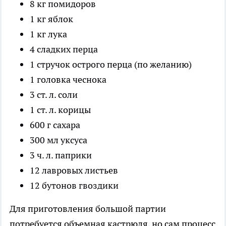
8 кг помидоров
1 кг яблок
1 кг лука
4 сладких перца
1 стручок острого перца (по желанию)
1 головка чеснока
3 ст. л. соли
1 ст. л. корицы
600 г сахара
300 мл уксуса
3 ч. л. паприки
12 лавровых листьев
12 бутонов гвоздики
Для приготовления большой партии
потребуется объемная кастрюля, но сам процесс