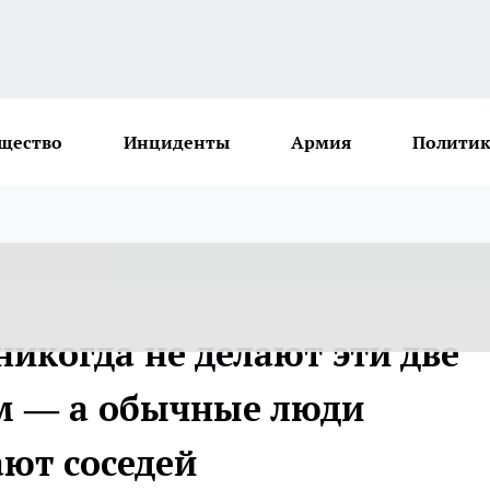
щество
Инциденты
Армия
Политик
икогда не делают эти две
м — а обычные люди
ают соседей