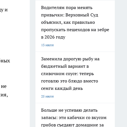
Водителям пора менять
у и
привычки: Верховный Суд
объяснил, как правильно
пропускать пешеходов на зебре
в 2026 году
13 июля
Заменила дорогую рыбу на
бных
бюджетный вариант в
сливочном соусе: теперь
готовлю это блюдо вместо
 не
семги каждый день
ния,
25 июля
Больше не успеваю делать
запасы: эти кабачки со вкусом
грибов съедают домашние за