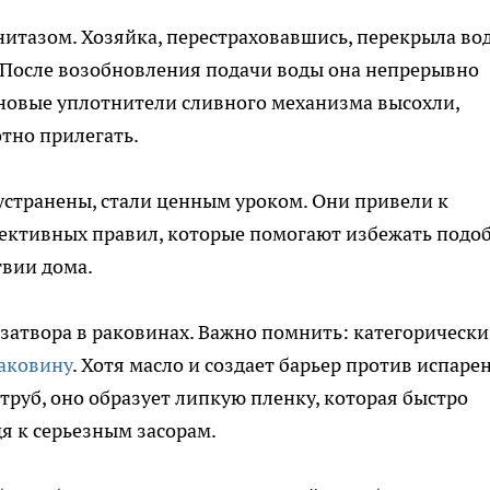
нитазом. Хозяйка, перестраховавшись, перекрыла вод
 После возобновления подачи воды она непрерывно
зиновые уплотнители сливного механизма высохли,
отно прилегать.
 устранены, стали ценным уроком. Они привели к
фективных правил, которые помогают избежать подо
твии дома.
затвора в раковинах. Важно помнить: категорически
раковину
. Хотя масло и создает барьер против испаре
 труб, оно образует липкую пленку, которая быстро
я к серьезным засорам.