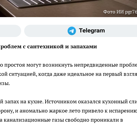
Фото ИИ pgr76
проблем с сантехникой и запахами
го простоя могут возникнуть непредвиденные пробл
кой ситуацией, когда даже идеальное на первый взгл
изы.
запах на кухне. Источником оказался кухонный сли
рону, и аномально жаркое лето привело к испарени
ера канализационные газы свободно проникали в