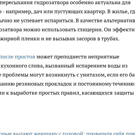
пересыхания гидрозатвора особенно актуальна для
- например, дач или пустующих квартир. В жилье, гд
ычно не успевает испариться. В качестве альтернати
озатвора можно использовать глицерин. Он эффект
жирной пленки и не вызывая засоров в трубах.
после простоя
может преподнести неприятные
 кухонного слива, вызванный испарением воды из
е проблемы могут возникнуть с унитазом, если его б
ыханию резиновых прокладок и постоянному течению
ели к выработке простых правил, касающихся защиты
торые выдают женщину с головой: проверьте себя пр