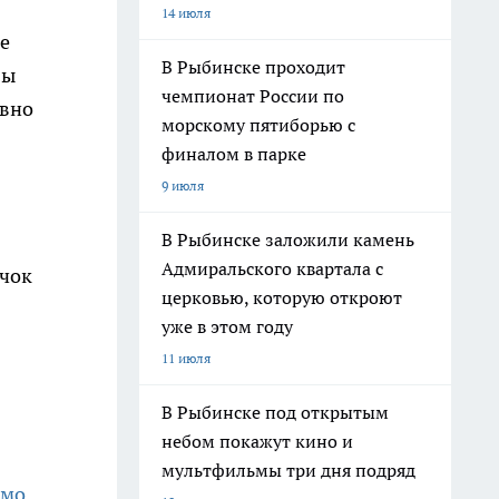
14 июля
е
В Рыбинске проходит
вы
чемпионат России по
ивно
морскому пятиборью с
финалом в парке
9 июля
В Рыбинске заложили камень
Адмиральского квартала с
ачок
церковью, которую откроют
уже в этом году
11 июля
В Рыбинске под открытым
небом покажут кино и
мультфильмы три дня подряд
ямо