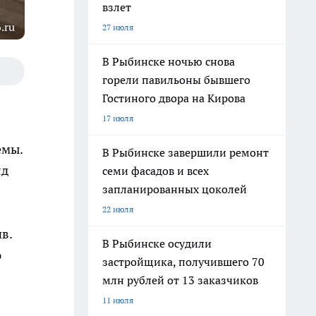
взлет
.ru
27 июля
В Рыбинске ночью снова
горели павильоны бывшего
Гостиного двора на Кирова
17 июля
емы.
В Рыбинске завершили ремонт
яд
семи фасадов и всех
запланированных цоколей
22 июля
в.
В Рыбинске осудили
ю
застройщика, получившего 70
млн рублей от 13 заказчиков
11 июля