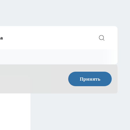
а
Принять