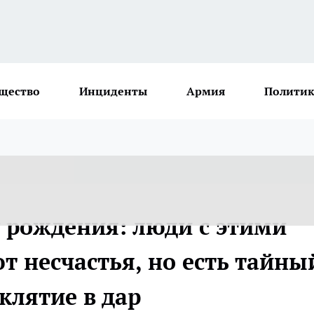
щество
Инциденты
Армия
Политик
у рождения: люди с этими
т несчастья, но есть тайны
клятие в дар