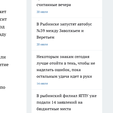
считанные вечера
жет
20 июля
сит
В Рыбинске запустят автобус
од
№39 между Заволжьем и
аду
Веретьем
20 июля
Некоторым знакам сегодня
или
лучше отойти в тень, чтобы не
итие
наделать ошибок, пока
остальным удача идет в руки
14 июля
 по
В рыбинский филиал ЯГПУ уже
подали 14 заявлений на
бюджетные места