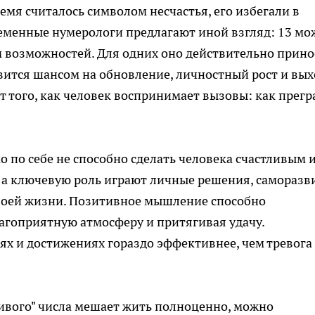
ремя считалось символом несчастья, его избегали в
еменные нумерологи предлагают иной взгляд: 13 мо
м возможностей. Для одних оно действительно прино
овится шансом на обновление, личностный рост и вых
т того, как человек воспринимает вызовы: как прегр
о по себе не способно сделать человека счастливым 
 а ключевую роль играют личные решения, саморазв
своей жизни. Позитивное мышление способно
лагоприятную атмосферу и притягивая удачу.
ях и достижениях гораздо эффективнее, чем тревога
ливого" числа мешает жить полноценно, можно