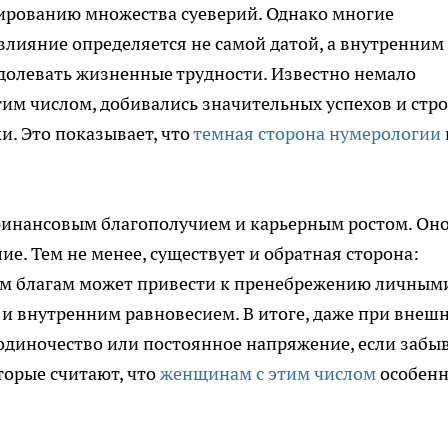
рмированию множества суеверий. Однако многие
лияние определяется не самой датой, а внутренним
долевать жизненные трудности. Известно немало
этим числом, добивались значительных успехов и стр
и. Это показывает, что
темная сторона нумерологии
 финансовым благополучием и карьерным ростом. Он
е. Тем не менее, существует и обратная сторона:
ым благам может привести к пренебрежению личным
 внутренним равновесием. В итоге, даже при внеш
одиночество или постоянное напряжение, если забы
торые считают, что
женщинам с этим числом
особен