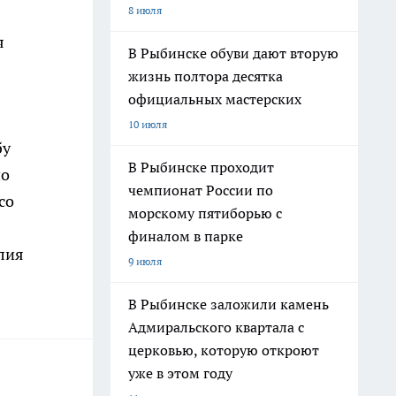
8 июля
я
В Рыбинске обуви дают вторую
жизнь полтора десятка
официальных мастерских
10 июля
бу
В Рыбинске проходит
по
чемпионат России по
со
морскому пятиборью с
финалом в парке
лия
9 июля
В Рыбинске заложили камень
Адмиральского квартала с
церковью, которую откроют
уже в этом году