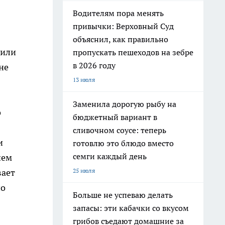
Водителям пора менять
привычки: Верховный Суд
объяснил, как правильно
оили
пропускать пешеходов на зебре
в 2026 году
не
13 июля
Заменила дорогую рыбу на
о
бюджетный вариант в
сливочном соусе: теперь
и
готовлю это блюдо вместо
семги каждый день
нем
25 июля
вает
но
Больше не успеваю делать
запасы: эти кабачки со вкусом
грибов съедают домашние за