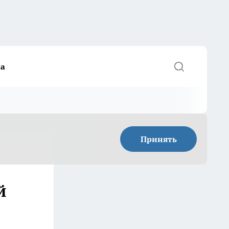
а
Принять
й