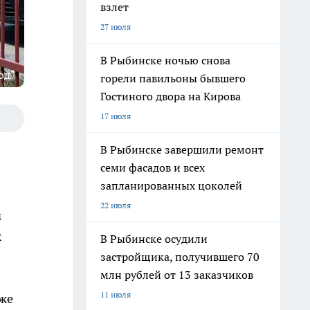
взлет
27 июля
В Рыбинске ночью снова
од"
горели павильоны бывшего
Гостиного двора на Кирова
17 июля
В Рыбинске завершили ремонт
семи фасадов и всех
запланированных цоколей
22 июля
м
х
В Рыбинске осудили
застройщика, получившего 70
млн рублей от 13 заказчиков
11 июля
оже