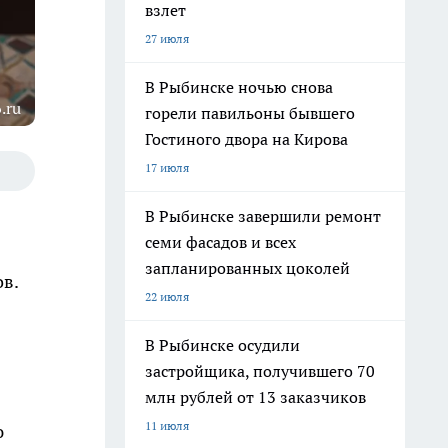
взлет
27 июля
В Рыбинске ночью снова
.ru
горели павильоны бывшего
Гостиного двора на Кирова
17 июля
В Рыбинске завершили ремонт
семи фасадов и всех
запланированных цоколей
ов.
22 июля
В Рыбинске осудили
застройщика, получившего 70
млн рублей от 13 заказчиков
11 июля
ю