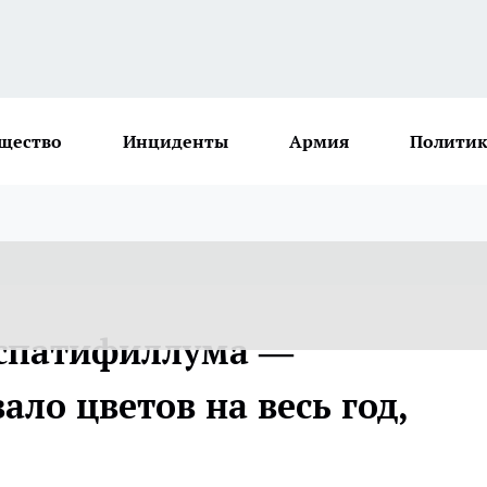
щество
Инциденты
Армия
Политик
 спатифиллума —
ло цветов на весь год,