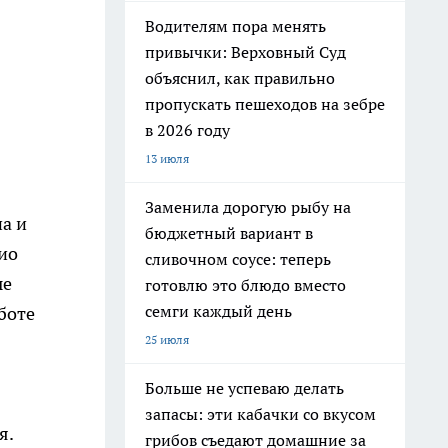
Водителям пора менять
привычки: Верховный Суд
объяснил, как правильно
пропускать пешеходов на зебре
в 2026 году
13 июля
Заменила дорогую рыбу на
а и
бюджетный вариант в
ио
сливочном соусе: теперь
ые
готовлю это блюдо вместо
семги каждый день
боте
25 июля
Больше не успеваю делать
запасы: эти кабачки со вкусом
я.
грибов съедают домашние за