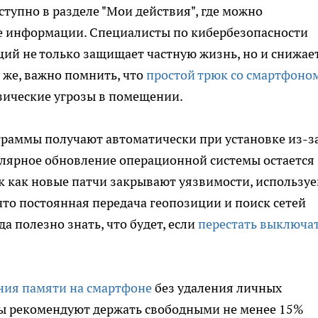
тупно в разделе "Мои действия", где можно
е информации. Специалисты по кибербезопасности
ций не только защищает частную жизнь, но и снижае
 же, важно помнить, что
простой трюк со смартфоно
зические угрозы в помещении.
раммы получают автоматически при установке из-з
улярное обновление операционной системы остается
к как новые патчи закрывают уязвимости, использу
что постоянная передача геопозиции и поиск сетей
а полезно знать, что будет, если
перестать выключа
ния памяти на смартфоне
без удаления личных
ы рекомендуют держать свободными не менее 15%