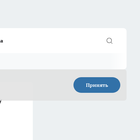
а
Принять
у