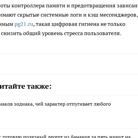
боты контроллера памяти и предотвращения зависан
имают скрытые системные логи и кэш мессенджеров,
данным
pg21.ru
, такая цифровая гигиена не только
т снизить общий уровень стресса пользователя.
итайте также:
знаков зодиака, чей характер отпугивает любого
 готовлю полезный десерт из бананов за пять минут на