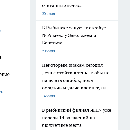
считанные вечера
20 июля
т
В Рыбинске запустят автобус
м
№39 между Заволжьем и
Веретьем
20 июля
а
Некоторым знакам сегодня
лучше отойти в тень, чтобы не
емые
наделать ошибок, пока
остальным удача идет в руки
ть
14 июля
В рыбинский филиал ЯГПУ уже
подали 14 заявлений на
бюджетные места