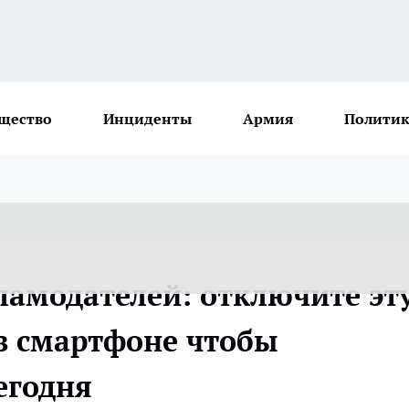
щество
Инциденты
Армия
Политик
ламодателей: отключите эт
в смартфоне чтобы
егодня