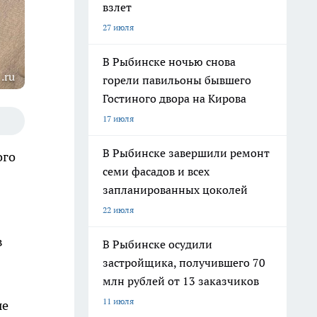
взлет
27 июля
В Рыбинске ночью снова
.ru
горели павильоны бывшего
Гостиного двора на Кирова
17 июля
В Рыбинске завершили ремонт
ого
семи фасадов и всех
запланированных цоколей
22 июля
в
В Рыбинске осудили
застройщика, получившего 70
млн рублей от 13 заказчиков
11 июля
ые