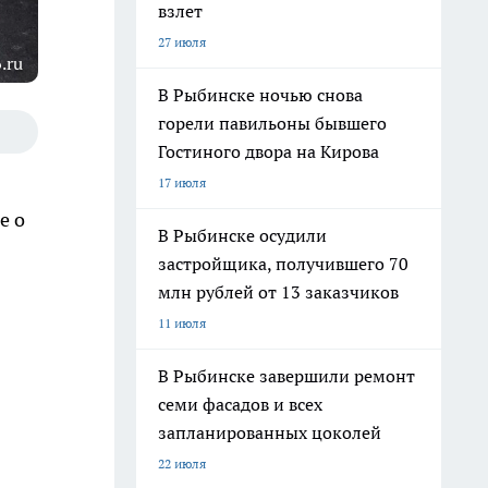
взлет
27 июля
.ru
В Рыбинске ночью снова
горели павильоны бывшего
Гостиного двора на Кирова
17 июля
е о
В Рыбинске осудили
застройщика, получившего 70
млн рублей от 13 заказчиков
11 июля
В Рыбинске завершили ремонт
семи фасадов и всех
запланированных цоколей
22 июля