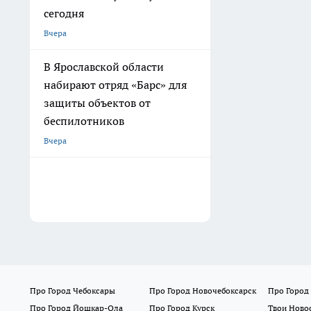
сегодня
Вчера
В Ярославской области
набирают отряд «Барс» для
защиты объектов от
беспилотников
Вчера
Про Город Чебоксары
Про Город Новочебоксарск
Про Город
Про Город Йошкар-Ола
Про Город Курск
Твои Ново