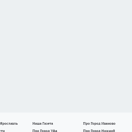
 Ярославль
Наша Газета
Про Город Иваново
сти
Про Город Уфа
Про Город Нижний