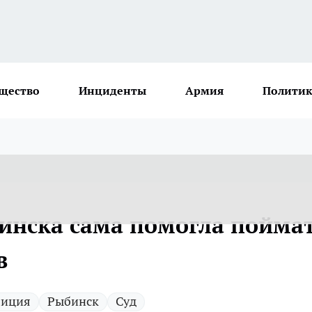
щество
Инциденты
Армия
Политик
инска сама помогла пойма
в
лиция
Рыбинск
Суд