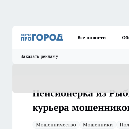
Все новости
Об
Заказать рекламу
Пенсионерка из Рыб
курьера мошеннико
Мошенничество
Мошенники
По