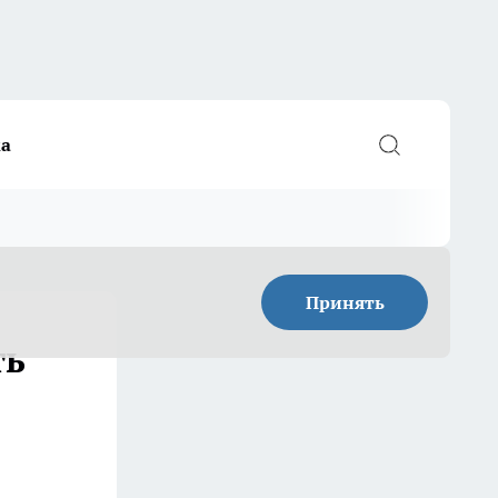
а
Принять
ть