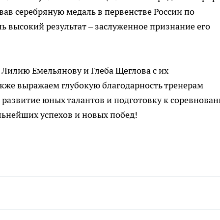
вав серебряную медаль в первенстве России по
ль высокий результат – заслуженное признание его
Лилию Емельянову и Глеба Щеглова с их
кже выражаем глубокую благодарность тренерам
 развитие юных талантов и подготовку к соревнова
льнейших успехов и новых побед!