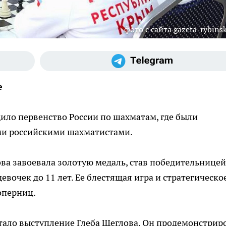
фото с сайта gazeta-rybinsk
е
дило первенство России по шахматам, где были
ми российскими шахматистами.
ва завоевала золотую медаль, став победительницей
евочек до 11 лет. Ее блестящая игра и стратегическо
оперниц.
ало выступление Глеба Щеглова. Он продемонстрир