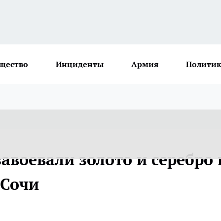
щество
Инциденты
Армия
Политик
воевали золото и серебро 
 Сочи