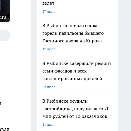
взлет
27 июля
.ru
В Рыбинске ночью снова
горели павильоны бывшего
Гостиного двора на Кирова
17 июля
В Рыбинске завершили ремонт
семи фасадов и всех
запланированных цоколей
22 июля
В Рыбинске осудили
е
застройщика, получившего 70
млн рублей от 13 заказчиков
11 июля
овал