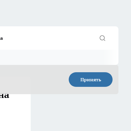
а
Принять
на