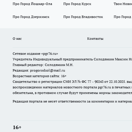
Про Город Йошкар-Ола
Про Город Курск
Твои Ново
Про Город Дзержинск
Про Город Владивосток
Про Город
О нас
Контакты
Сетевое издание «pgr76.ru»
Учредитель Индивидуальный предприниматель Солодянкин Максим Н
Главный редактор: Солодянкин М.Н.
Редакция: progorodsol@mail.ru
Возрастная категория сайта: 16+
Свидетельство о регистрации СМИ ЭЛ № ФС 77 – 90243 от 22.10.2025.
воспроизведении материалов новостного портала pgr76.ru в печатных 
обязательна, в противном случае будут применены нормы законодател
Редакция портала не несет ответственности за комментарии и материа
16+