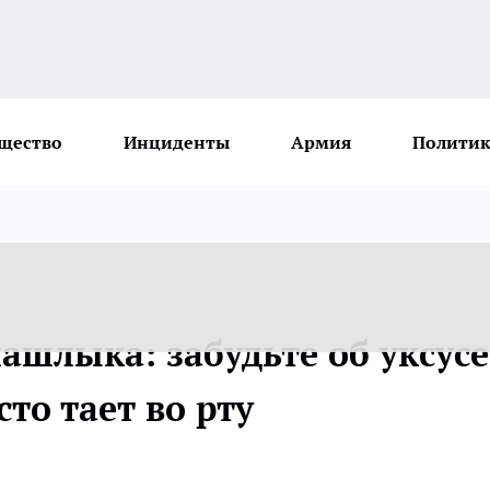
щество
Инциденты
Армия
Политик
ашлыка: забудьте об уксусе
то тает во рту