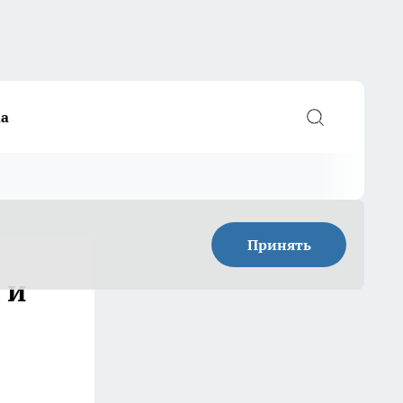
а
Принять
 и