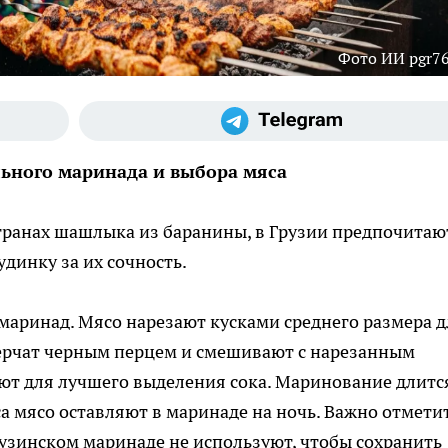
Фото ИИ pgr76
ьного маринада и выбора мяса
странах шашлыка из баранины, в Грузии предпочитаю
динку за их сочность.
маринад. Мясо нарезают кусками среднего размера д
перчат черным перцем и смешивают с нарезанным
ют для лучшего выделения сока. Маринование длитс
а мясо оставляют в маринаде на ночь. Важно отметит
грузинском маринаде не используют, чтобы сохранить