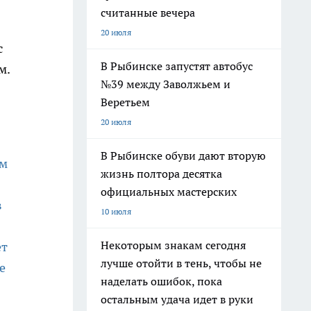
считанные вечера
20 июля
с
В Рыбинске запустят автобус
м.
№39 между Заволжьем и
Веретьем
20 июля
В Рыбинске обуви дают вторую
ям
жизнь полтора десятка
официальных мастерских
в
10 июля
Некоторым знакам сегодня
ет
лучше отойти в тень, чтобы не
е
наделать ошибок, пока
остальным удача идет в руки