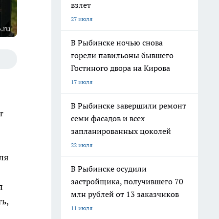
взлет
27 июля
.ru
В Рыбинске ночью снова
горели павильоны бывшего
Гостиного двора на Кирова
17 июля
В Рыбинске завершили ремонт
т
семи фасадов и всех
запланированных цоколей
22 июля
ля
В Рыбинске осудили
застройщика, получившего 70
я
млн рублей от 13 заказчиков
ь,
11 июля