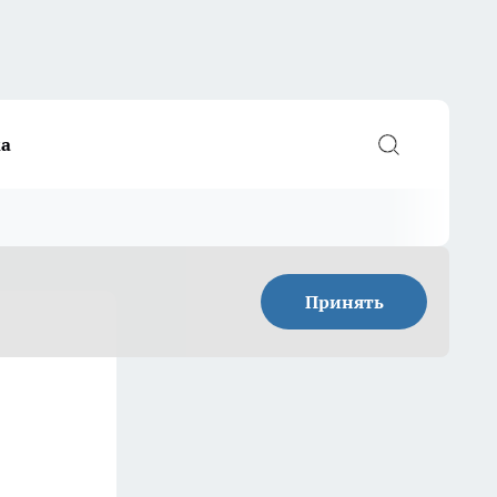
а
Принять