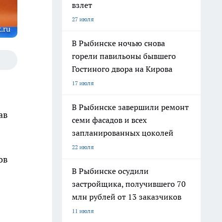
взлет
27 июля
.ru
В Рыбинске ночью снова
горели павильоны бывшего
Гостиного двора на Кирова
17 июля
В Рыбинске завершили ремонт
ав
семи фасадов и всех
запланированных цоколей
22 июля
ов
В Рыбинске осудили
застройщика, получившего 70
млн рублей от 13 заказчиков
11 июля