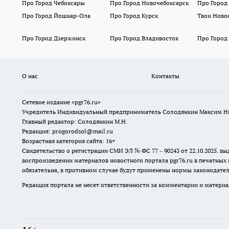
Про Город Чебоксары
Про Город Новочебоксарск
Про Город
Про Город Йошкар-Ола
Про Город Курск
Твои Ново
Про Город Дзержинск
Про Город Владивосток
Про Город
О нас
Контакты
Сетевое издание «pgr76.ru»
Учредитель Индивидуальный предприниматель Солодянкин Максим Н
Главный редактор: Солодянкин М.Н.
Редакция: progorodsol@mail.ru
Возрастная категория сайта: 16+
Свидетельство о регистрации СМИ ЭЛ № ФС 77 – 90243 от 22.10.2025.
воспроизведении материалов новостного портала pgr76.ru в печатных 
обязательна, в противном случае будут применены нормы законодател
Редакция портала не несет ответственности за комментарии и материа