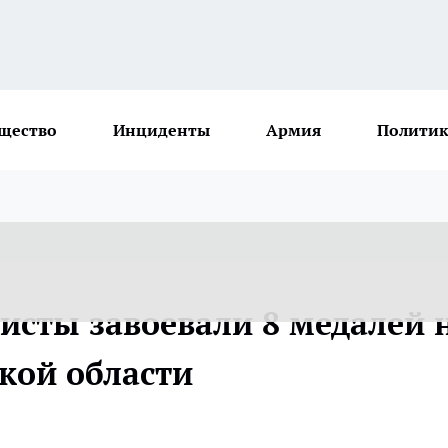
щество
Инциденты
Армия
Политик
исты завоевали 8 медалей 
кой области