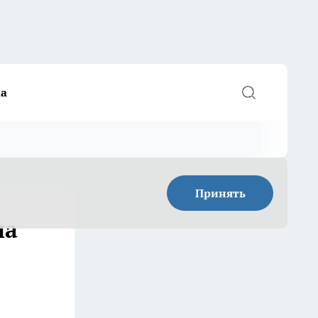
а
Принять
на