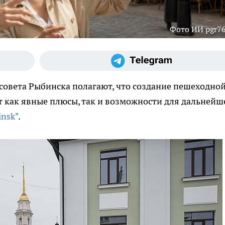
Фото ИИ pgr76
овета Рыбинска полагают, что создание пешеходно
ет как явные плюсы, так и возможности для дальнейш
insk"
.