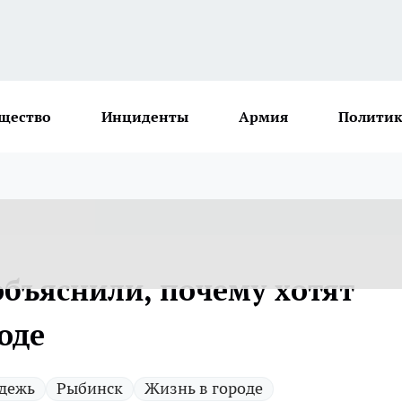
щество
Инциденты
Армия
Политик
бъяснили, почему хотят
оде
дежь
Рыбинск
Жизнь в городе