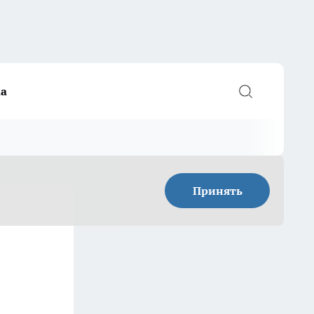
а
Принять