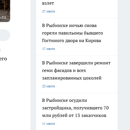
взлет
27 июля
.ru
В Рыбинске ночью снова
горели павильоны бывшего
Гостиного двора на Кирова
17 июля
й
его
В Рыбинске завершили ремонт
семи фасадов и всех
запланированных цоколей
22 июля
В Рыбинске осудили
застройщика, получившего 70
млн рублей от 13 заказчиков
11 июля