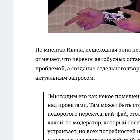
По мнению Ивана, пешеходная зона нео
отмечает, что перенос автобусных оста
проблемой, а создание отдельного тво
актуальным запросом.
"Мы видим его как некое помещение
над проектами. Там может быть ст
недорогого перекуса, вай-фай, сто
какой-то модератор, который обес
устраивает, но всех потребностей 
площадка для грядущих событий, к