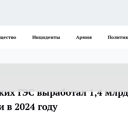
щество
Инциденты
Армия
Политик
ких ГЭС выработал 1,4 млр
 в 2024 году