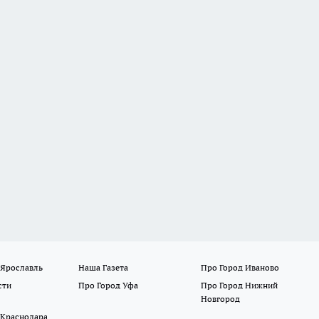
 Ярославль
Наша Газета
Про Город Иваново
сти
Про Город Уфа
Про Город Нижний
Новгород
 Краснодара