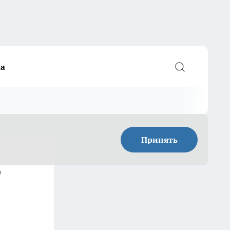
а
Принять
д