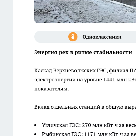
Энергия рек в ритме стабильности
Каскад Верхневолжских ГЭС, филиал ПА
электроэнергии на уровне 1441 млн кВ
показателям.
Вклад отдельных станций в общую выр
Угличская ГЭС: 270 млн кВт⋅ч за вес
Рыбинская ГЭС: 1171 млн кВт⋅ч за ве