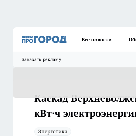
Все новости
Об
Заказать рекламу
Каскад Верхневолжс
кВт⋅ч электроэнергии
Энергетика