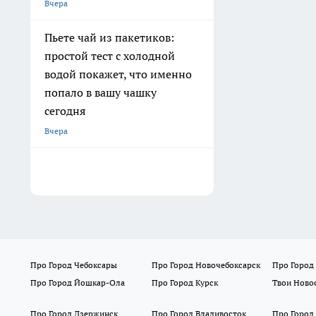
Вчера
Пьете чай из пакетиков:
простой тест с холодной
водой покажет, что именно
попало в вашу чашку
сегодня
Вчера
Про Город Чебоксары
Про Город Новочебоксарск
Про Город
Про Город Йошкар-Ола
Про Город Курск
Твои Ново
Про Город Дзержинск
Про Город Владивосток
Про Город