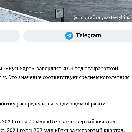
фото с сайта gazeta-rybinsk
О «РусГидро», завершил 2024 год с выработкой
т⋅ч. Это значение соответствует среднемноголетним
аботку распределился следующим образом:
ь 2024 год и 70 млн кВт⋅ч за четвертый квартал.
сь 2024 год и 202 млн кВт⋅ч за четвертый квартал.