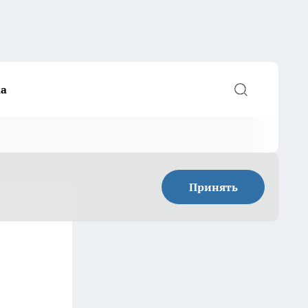
а
Принять