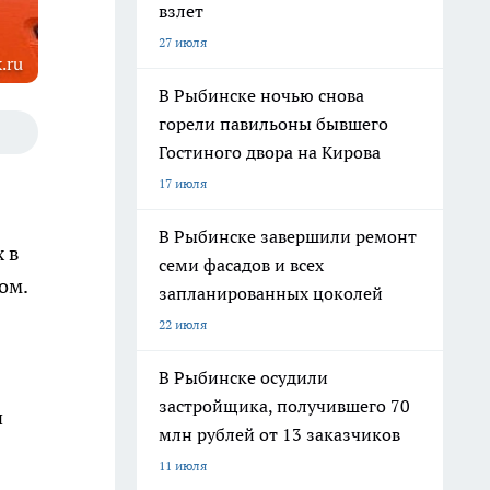
взлет
27 июля
.ru
В Рыбинске ночью снова
горели павильоны бывшего
Гостиного двора на Кирова
17 июля
В Рыбинске завершили ремонт
 в
семи фасадов и всех
ом.
запланированных цоколей
22 июля
В Рыбинске осудили
застройщика, получившего 70
ч
млн рублей от 13 заказчиков
11 июля