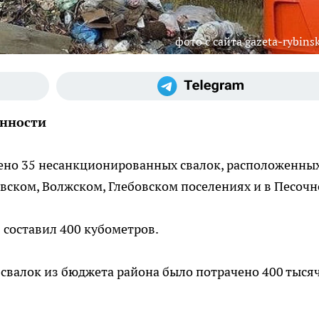
фото с сайта gazeta-rybinsk
енности
лено 35 несанкционированных свалок, расположенных
ском, Волжском, Глебовском поселениях и в Песочн
составил 400 кубометров.
валок из бюджета района было потрачено 400 тыся