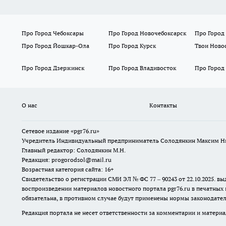
Про Город Чебоксары
Про Город Новочебоксарск
Про Город
Про Город Йошкар-Ола
Про Город Курск
Твои Ново
Про Город Дзержинск
Про Город Владивосток
Про Город
О нас
Контакты
Сетевое издание «pgr76.ru»
Учредитель Индивидуальный предприниматель Солодянкин Максим Н
Главный редактор: Солодянкин М.Н.
Редакция: progorodsol@mail.ru
Возрастная категория сайта: 16+
Свидетельство о регистрации СМИ ЭЛ № ФС 77 – 90243 от 22.10.2025.
воспроизведении материалов новостного портала pgr76.ru в печатных 
обязательна, в противном случае будут применены нормы законодател
Редакция портала не несет ответственности за комментарии и материа