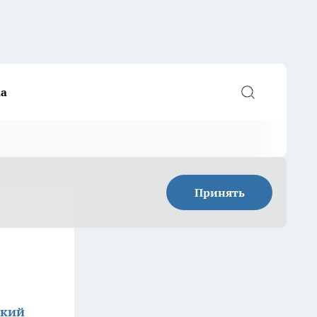
а
Принять
ский