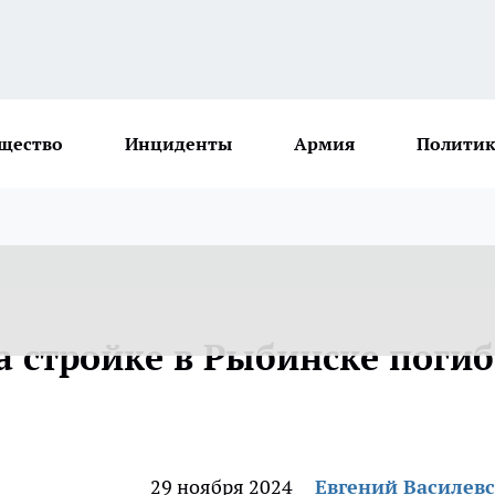
щество
Инциденты
Армия
Политик
а стройке в Рыбинске погиб
29 ноября 2024
Евгений Василев