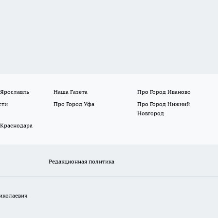
 Ярославль
Наша Газета
Про Город Иваново
сти
Про Город Уфа
Про Город Нижний
Новгород
 Краснодара
Редакционная политика
иколаевич