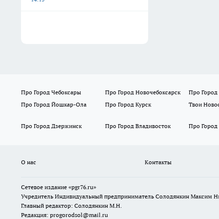
Про Город Чебоксары
Про Город Новочебоксарск
Про Город
Про Город Йошкар-Ола
Про Город Курск
Твои Ново
Про Город Дзержинск
Про Город Владивосток
Про Город
О нас
Контакты
Сетевое издание «pgr76.ru»
Учредитель Индивидуальный предприниматель Солодянкин Максим Н
Главный редактор: Солодянкин М.Н.
Редакция: progorodsol@mail.ru