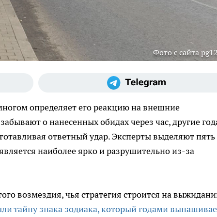
Фото с сайта pg12
многом определяет его реакцию на внешние
забывают о нанесенных обидах через час, другие го
готавливая ответный удар. Эксперты выделяют пять
оявляется наиболее ярко и разрушительно из-за
го возмездия, чья стратегия строится на выжидани
ыли тайну знака зодиака, который годами вынашивае