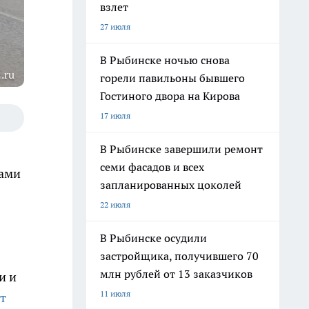
взлет
27 июля
В Рыбинске ночью снова
.ru
горели павильоны бывшего
Гостиного двора на Кирова
17 июля
В Рыбинске завершили ремонт
семи фасадов и всех
дами
запланированных цоколей
22 июля
В Рыбинске осудили
застройщика, получившего 70
млн рублей от 13 заказчиков
и и
11 июля
т