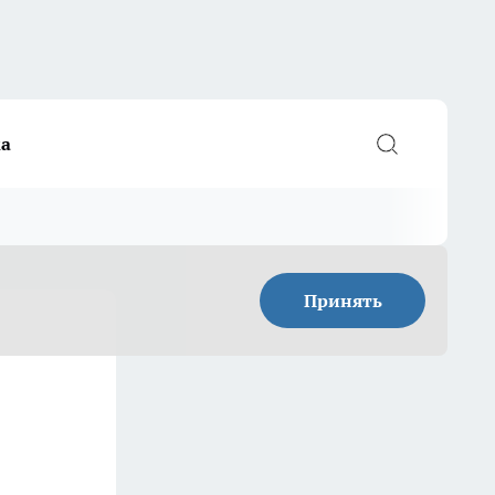
а
Принять