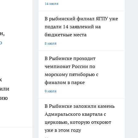
14 июля
В рыбинский филиал ЯГПУ уже
подали 14 заявлений на
н,
бюджетные места
о
8 июля
В Рыбинске проходит
чемпионат России по
морскому пятиборью с
х
финалом в парке
 или
9 июля
цию
В Рыбинске заложили камень
Адмиральского квартала с
церковью, которую откроют
уже в этом году