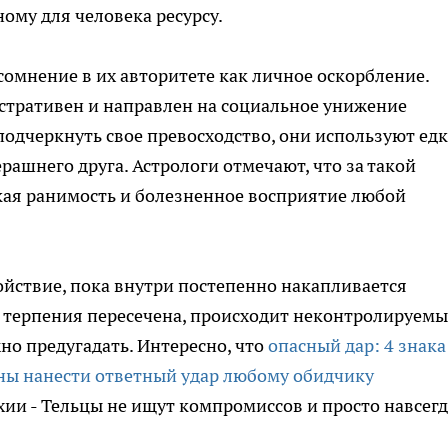
ному для человека ресурсу.
омнение в их авторитете как личное оскорбление.
нстративен и направлен на социальное унижение
подчеркнуть свое превосходство, они используют ед
ашнего друга. Астрологи отмечают, что за такой
кая ранимость и болезненное восприятие любой
йствие, пока внутри постепенно накапливается
а терпения пересечена, происходит неконтролируем
но предугадать. Интересно, что
опасный дар: 4 знака
ны нанести ответный удар любому обидчику
ии - Тельцы не ищут компромиссов и просто навсегд