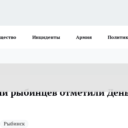
щество
Инциденты
Армия
Политик
ячи рыбинцев отметили Ден
Рыбинск