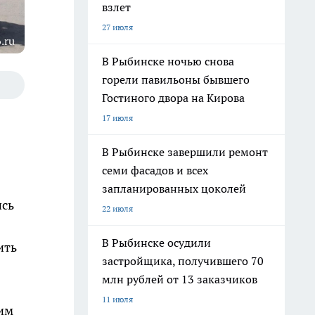
взлет
27 июля
.ru
В Рыбинске ночью снова
горели павильоны бывшего
Гостиного двора на Кирова
17 июля
В Рыбинске завершили ремонт
семи фасадов и всех
запланированных цоколей
ись
22 июля
В Рыбинске осудили
ить
застройщика, получившего 70
млн рублей от 13 заказчиков
11 июля
ким