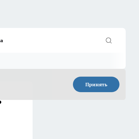
а
Принять
ь