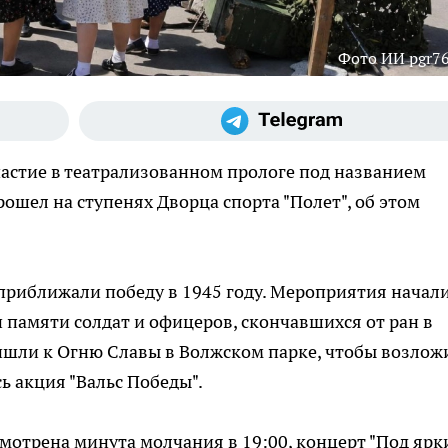
Фото ИИ pgr76
астие в театрализованном прологе под названием
ошел на ступенях Дворца спорта "Полет", об этом
приближали победу в 1945 году. Мероприятия начал
 памяти солдат и офицеров, скончавшихся от ран в
ишли к Огню Славы в Волжском парке, чтобы возлож
сь акция "Вальс Победы".
мотрена минута молчания в 19:00, концерт "Под яр