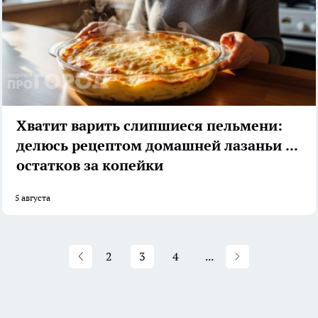
Хватит варить слипшиеся пельмени:
делюсь рецептом домашней лазаньи из
остатков за копейки
5 августа
2
3
4
...