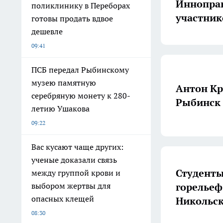
Иннопра
поликлинику в Переборах
участник
готовы продать вдвое
дешевле
09:41
ПСБ передал Рыбинскому
музею памятную
Антон Кр
серебряную монету к 280-
Рыбинск 
летию Ушакова
09:22
Вас кусают чаще других:
ученые доказали связь
Студенты
между группой крови и
горельеф
выбором жертвы для
опасных клещей
Никольск
08:30