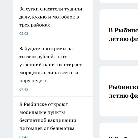
За сутки спасатели тушили
дачу, кухню и мотоблок в
трех районах
В Рыбинс
08:02
летию фи
Забудьте про кремы за
тысячи рублей: этот
утренний напиток стирает
морщины с лица всего за
пару недель
Рыбински
07:45
летию фи
В Рыбинске откроют
мобильные пункты
бесплатной вакцинации
питомцев от бешенства
07:41