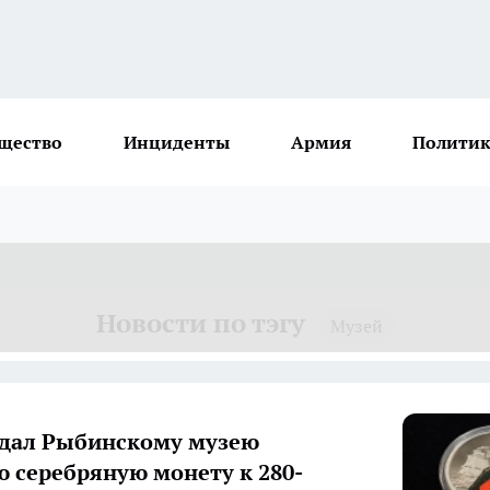
щество
Инциденты
Армия
Политик
Новости по тэгу
Музей
дал Рыбинскому музею
 серебряную монету к 280-