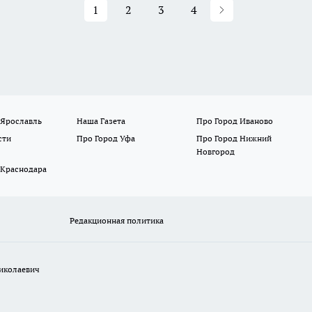
1
2
3
4
 Ярославль
Наша Газета
Про Город Иваново
сти
Про Город Уфа
Про Город Нижний
Новгород
 Краснодара
Редакционная политика
иколаевич