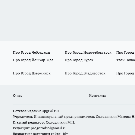
Про Город Чебоксары
Про Город Новочебоксарск
Про Город
Про Город Йошкар-Ола
Про Город Курск
Твои Ново
Про Город Дзержинск
Про Город Владивосток
Про Город
О нас
Контакты
Сетевое издание «pgr76.ru»
Учредитель Индивидуальный предприниматель Солодянкин Максим Н
Главный редактор: Солодянкин М.Н.
Редакция: progorodsol@mail.ru
Возрастная категория сайта: 16+