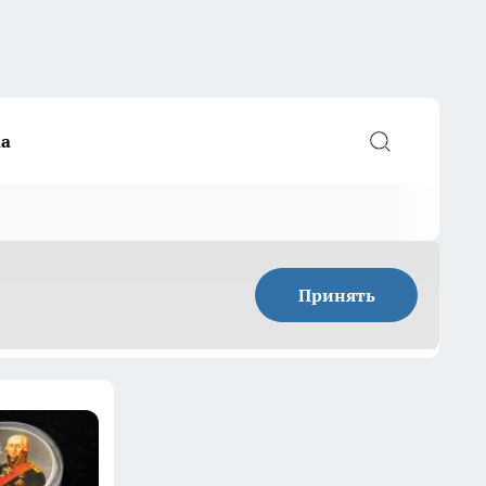
а
Принять