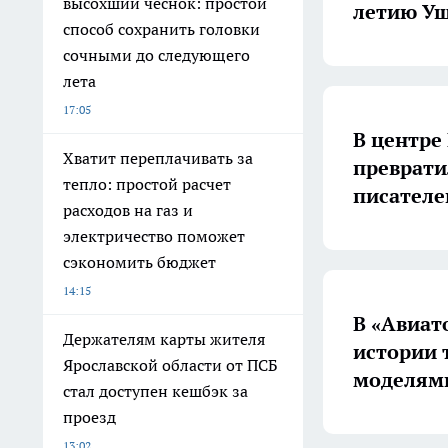
высохший чеснок: простой
летию У
способ сохранить головки
сочными до следующего
лета
17:05
В центре
Хватит переплачивать за
преврати
тепло: простой расчет
писателе
расходов на газ и
электричество поможет
сэкономить бюджет
14:15
В «Авиат
Держателям карты жителя
истории 
Ярославской области от ПСБ
моделям
стал доступен кешбэк за
проезд
13:02