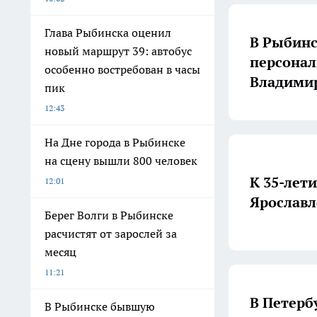
Глава Рыбинска оценил
В Рыбинс
новый маршрут 39: автобус
персонал
особенно востребован в часы
Владимир
пик
12:43
На Дне города в Рыбинске
на сцену вышли 800 человек
К 35-лет
12:01
Ярославл
Берег Волги в Рыбинске
расчистят от зарослей за
месяц
11:21
В Петерб
В Рыбинске бывшую