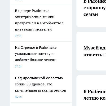
В Рыбинс
старинну
В центре Рыбинска
семьи
электрические ящики
превратили в артобъекты с
цитатами писателей
07:21
Музей ад
На Стрелке в Рыбинске
укладывают плитку и
отметил 
добавят больше зелени
07:01
Над Ярославской областью
сбили 88 дронов, это
крупнейшая атака на регион
В Рыбинс
летию ко
06:22