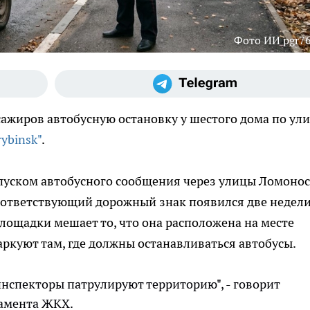
Фото ИИ pgr76
сажиров автобусную остановку у шестого дома по ул
rybinsk"
.
апуском автобусного сообщения через улицы Ломоно
соответствующий дорожный знак появился две недел
ощадки мешает то, что она расположена на месте
ркуют там, где должны останавливаться автобусы.
 инспекторы патрулируют территорию", - говорит
тамента ЖКХ.