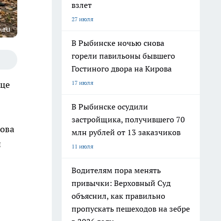
взлет
27 июля
.ru
В Рыбинске ночью снова
горели павильоны бывшего
Гостиного двора на Кирова
17 июля
ице
В Рыбинске осудили
застройщика, получившего 70
сова
млн рублей от 13 заказчиков
и
11 июля
Водителям пора менять
привычки: Верховный Суд
объяснил, как правильно
пропускать пешеходов на зебре