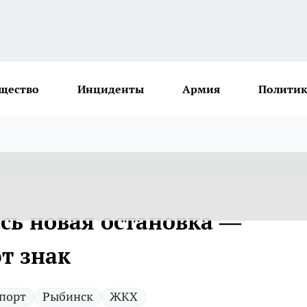
щество
Инциденты
Армия
Политик
сь новая остановка —
т знак
порт
Рыбинск
ЖКХ