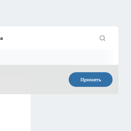
а
Принять