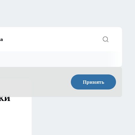
а
Принять
ки