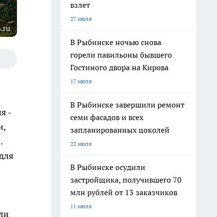
взлет
27 июля
.ru
В Рыбинске ночью снова
горели павильоны бывшего
Гостиного двора на Кирова
17 июля
В Рыбинске завершили ремонт
я -
семи фасадов и всех
и,
запланированных цоколей
.
22 июля
 для
В Рыбинске осудили
застройщика, получившего 70
млн рублей от 13 заказчиков
11 июля
ли