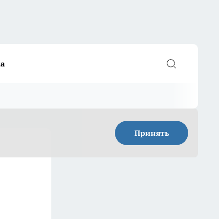
а
Принять