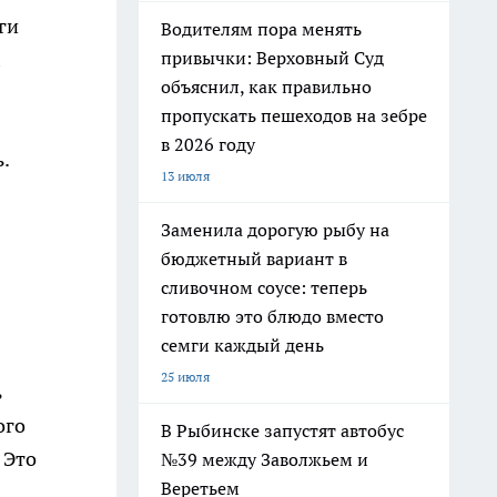
ги
Водителям пора менять
привычки: Верховный Суд
объяснил, как правильно
пропускать пешеходов на зебре
в 2026 году
.
13 июля
Заменила дорогую рыбу на
бюджетный вариант в
сливочном соусе: теперь
готовлю это блюдо вместо
семги каждый день
25 июля
ь
ого
В Рыбинске запустят автобус
 Это
№39 между Заволжьем и
Веретьем