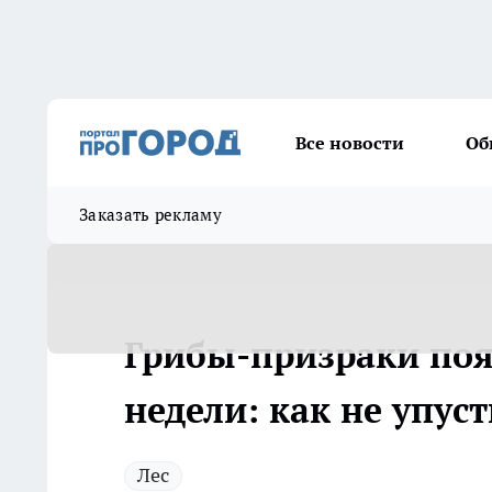
Все новости
Об
Заказать рекламу
Грибы-призраки появ
недели: как не упус
Лес