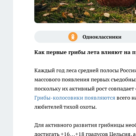
Как первые грибы лета влияют на п
Каждый год леса средней полосы Росси
массового появления первых съедобных
поскольку их активный рост совпадает
Грибы-колосовики появляются
всего н
любителей тихой охоты.
Для активного развития грибницы нео
достигать +16…+18 градусов Цельсия, а