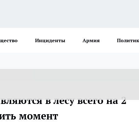
щество
Инциденты
Армия
Политик
ляются в лесу всего на 2
тить момент