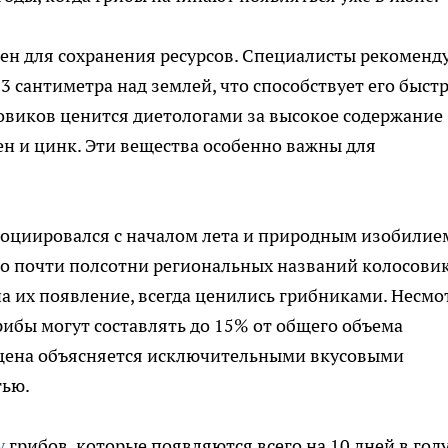
ен для сохранения ресурсов. Специалисты рекоменд
-3 сантиметра над землей, что способствует его быст
овиков ценится диетологами за высокое содержание
ен и цинк. Эти вещества особенно важны для
оциировался с началом лета и природным изобилием
но почти полсотни региональных названий колосовик
а их появление, всегда ценились грибниками. Несмо
рибы могут составлять до 15% от общего объема
 цена объясняется исключительными вкусовыми
тью.
у
грибов, которые появляются всего на 10 дней в году