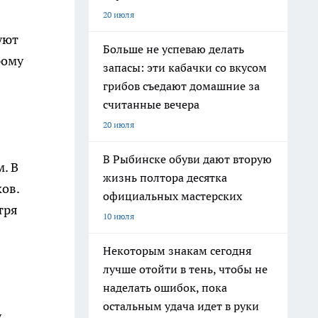
20 июля
уют
Больше не успеваю делать
рому
запасы: эти кабачки со вкусом
грибов съедают домашние за
считанные вечера
20 июля
В Рыбинске обуви дают вторую
. В
жизнь полтора десятка
ов.
официальных мастерских
тря
10 июля
Некоторым знакам сегодня
лучше отойти в тень, чтобы не
наделать ошибок, пока
остальным удача идет в руки
.