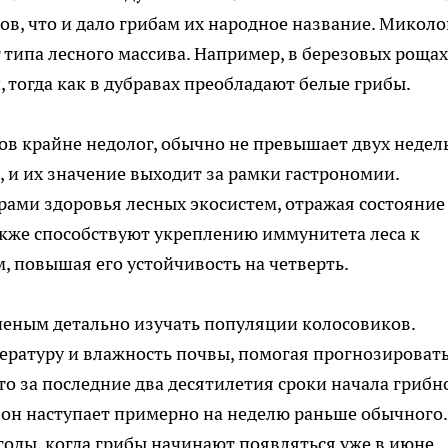
в, что и дало грибам их народное название. Миколо
т типа лесного массива. Например, в березовых рощах
 тогда как в дубравах преобладают белые грибы.
в крайне недолог, обычно не превышает двух недель
, и их значение выходит за рамки гастрономии.
ами здоровья лесных экосистем, отражая состояние
акже способствуют укреплению иммунитета леса к
 повышая его устойчивость на четверть.
еным детально изучать популяции колосовиков.
ратуру и влажность почвы, помогая прогнозироват
то за последние два десятилетия сроки начала грибн
ь он наступает примерно на неделю раньше обычного.
годы, когда грибы начинают появляться уже в июне.