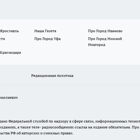
 Ярославль
Наша Газета
Про Город Иваново
сти
Про Город Уфа
Про Город Нижний
Новгород
 Краснодара
Редакционная политика
иколаевич
 выдано Федеральной службой по надзору в сфере связи, информационных тех
изданиях, а также теле- радиосообщениях ссылка на издание обязательна. Пр
ьства РФ об авторских и смежных правах.