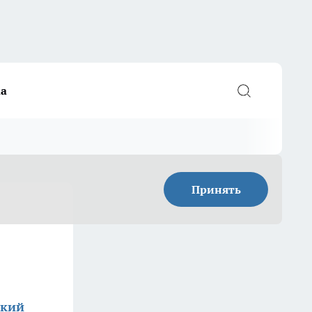
а
Принять
ский