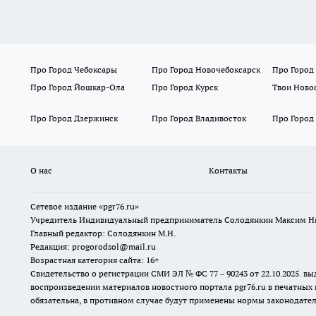
Про Город Чебоксары
Про Город Новочебоксарск
Про Город
Про Город Йошкар-Ола
Про Город Курск
Твои Ново
Про Город Дзержинск
Про Город Владивосток
Про Город
О нас
Контакты
Сетевое издание «pgr76.ru»
Учредитель Индивидуальный предприниматель Солодянкин Максим Н
Главный редактор: Солодянкин М.Н.
Редакция: progorodsol@mail.ru
Возрастная категория сайта: 16+
Свидетельство о регистрации СМИ ЭЛ № ФС 77 – 90243 от 22.10.2025.
воспроизведении материалов новостного портала pgr76.ru в печатных 
обязательна, в противном случае будут применены нормы законодател