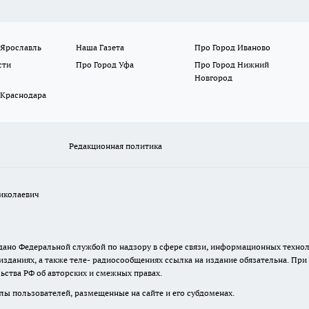
 Ярославль
Наша Газета
Про Город Иваново
сти
Про Город Уфа
Про Город Нижний
Новгород
 Краснодара
Редакционная политика
иколаевич
 выдано Федеральной службой по надзору в сфере связи, информационных тех
изданиях, а также теле- радиосообщениях ссылка на издание обязательна. Пр
ьства РФ об авторских и смежных правах.
лы пользователей, размещенные на сайте и его субдоменах.