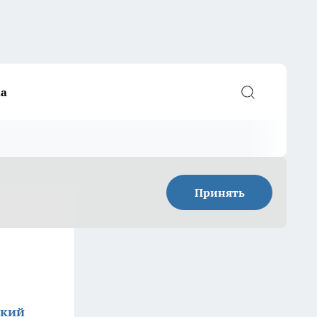
а
Принять
ский