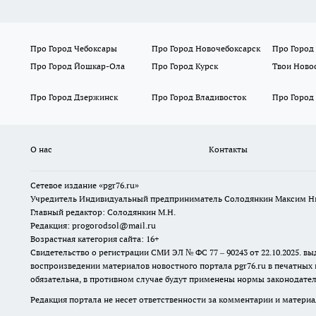
Про Город Чебоксары
Про Город Новочебоксарск
Про Город
Про Город Йошкар-Ола
Про Город Курск
Твои Ново
Про Город Дзержинск
Про Город Владивосток
Про Город
О нас
Контакты
Сетевое издание «pgr76.ru»
Учредитель Индивидуальный предприниматель Солодянкин Максим Н
Главный редактор: Солодянкин М.Н.
Редакция: progorodsol@mail.ru
Возрастная категория сайта: 16+
Свидетельство о регистрации СМИ ЭЛ № ФС 77 – 90243 от 22.10.2025.
воспроизведении материалов новостного портала pgr76.ru в печатных 
обязательна, в противном случае будут применены нормы законодател
Редакция портала не несет ответственности за комментарии и материа