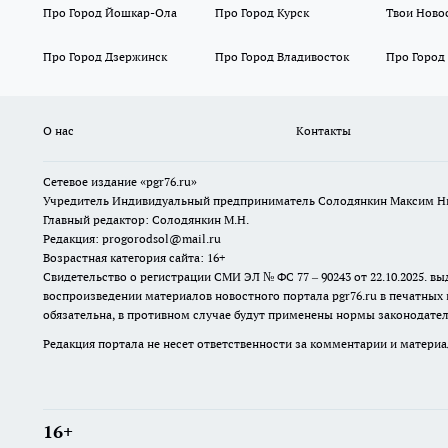
Про Город Йошкар-Ола
Про Город Курск
Твои Ново
Про Город Дзержинск
Про Город Владивосток
Про Город
О нас
Контакты
Сетевое издание «pgr76.ru»
Учредитель Индивидуальный предприниматель Солодянкин Максим Н
Главный редактор: Солодянкин М.Н.
Редакция: progorodsol@mail.ru
Возрастная категория сайта: 16+
Свидетельство о регистрации СМИ ЭЛ № ФС 77 – 90243 от 22.10.2025.
воспроизведении материалов новостного портала pgr76.ru в печатных 
обязательна, в противном случае будут применены нормы законодател
Редакция портала не несет ответственности за комментарии и материа
16+