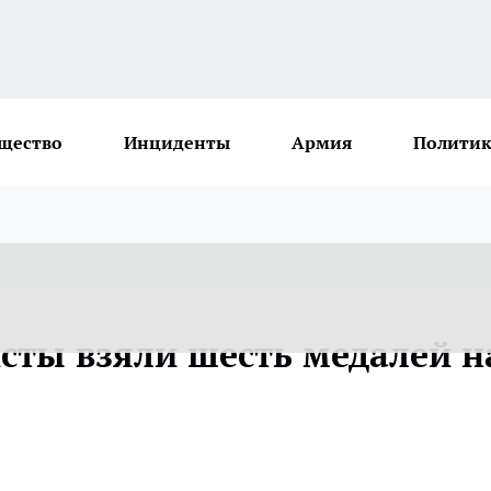
щество
Инциденты
Армия
Политик
ты взяли шесть медалей н