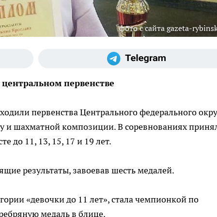
фото с сайта gazeta-rybinsk
 центральном первенстве
роходили первенства Центрального федерального окру
у и шахматной композиции. В соревнованиях приня
 до 11, 13, 15, 17 и 19 лет.
щие результаты, завоевав шесть медалей.
гории «девочки до 11 лет», стала чемпионкой по
ребряную медаль в блице.