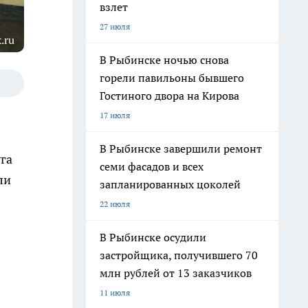
взлет
27 июля
.ru
В Рыбинске ночью снова
горели павильоны бывшего
Гостиного двора на Кирова
17 июля
В Рыбинске завершили ремонт
га
семи фасадов и всех
ли
запланированных цоколей
22 июля
В Рыбинске осудили
застройщика, получившего 70
млн рублей от 13 заказчиков
11 июля