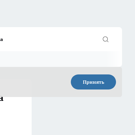
а
Принять
а