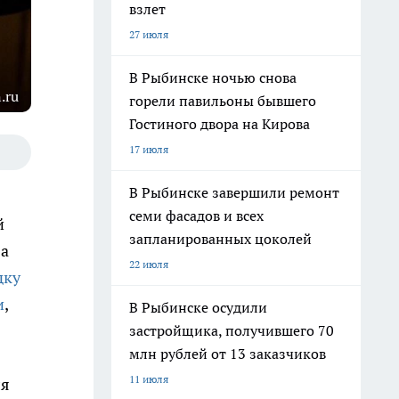
взлет
27 июля
В Рыбинске ночью снова
.ru
горели павильоны бывшего
Гостиного двора на Кирова
17 июля
В Рыбинске завершили ремонт
семи фасадов и всех
й
запланированных цоколей
 а
22 июля
дку
и
,
В Рыбинске осудили
застройщика, получившего 70
млн рублей от 13 заказчиков
11 июля
ля