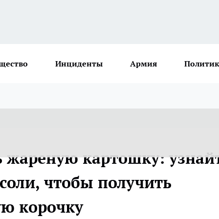
щество
Инциденты
Армия
Политик
ь жареную картошку: узнай
соли, чтобы получить
ую корочку