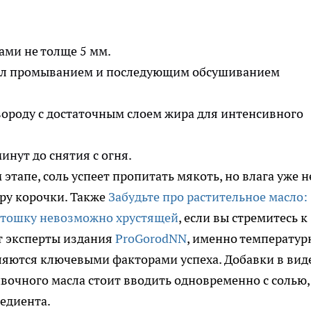
ами не толще 5 мм.
ал промыванием и последующим обсушиванием
ороду с достаточным слоем жира для интенсивного
инут до снятия с огня.
этапе, соль успеет пропитать мякоть, но влага уже н
уру корочки. Также
Забудьте про растительное масло:
артошку невозможно хрустящей
, если вы стремитесь к
т эксперты издания
ProGorodNN
, именно температу
ляются ключевыми факторами успеха. Добавки в вид
ивочного масла стоит вводить одновременно с солью,
редиента.