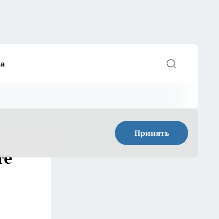
а
Принять
те