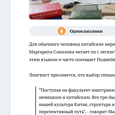
Для обычного человека китайские иер
Маргарита Соколова читает их с легко
этим языком и часто посещает Поднебес
Лингвист признается, что выбор специ
"Поступая на факультет иностран
немецким и китайским. Все три бы
нашей культура Китая, структура 
перспективный путь", - говорит М