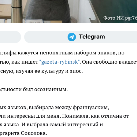
Фото ИИ pgr76
оглифы кажутся непонятным набором знаков, но
стью, как пишет
"gazeta-rybinsk"
. Она свободно владее
ную, изучая ее культуру и эпос.
альности был осознанным.
ных языков, выбирала между французским,
ли интересны для меня. Понимала, как отлична от
их языка. И выбрала самый интересный и
аргарита Соколова.