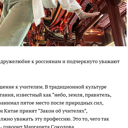
дружелюбие к россиянам и подчеркнуто уважают
шение к учителям. В традиционной культуре
ания, известный как "небо, земля, правитель,
 занимал пятое место после природных сил,
м Китае принят "Закон об учителях",
жно уважать эту профессию. Это то, чего так
, - говорит Маргарита Соколова.