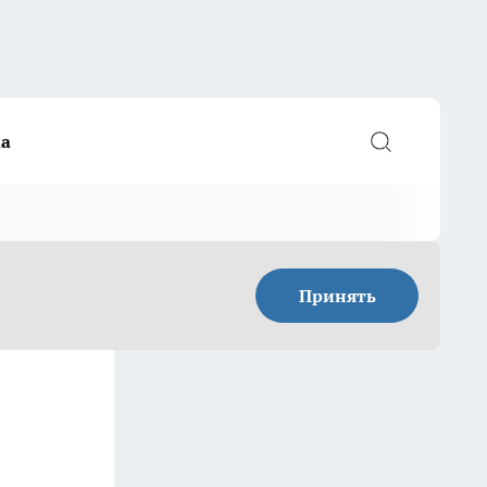
а
Принять