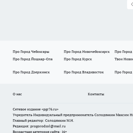
Про Город Чебоксары
Про Город Новочебоксарск
Про Город
Про Город Йошкар-Ола
Про Город Курск
Твои Ново
Про Город Дзержинск
Про Город Владивосток
Про Город
О нас
Контакты
Сетевое издание «pgr76.ru»
Учредитель Индивидуальный предприниматель Солодянкин Максим Н
Главный редактор: Солодянкин М.Н.
Редакция: progorodsol@mail.ru
Возрастная категория сайта: 16+