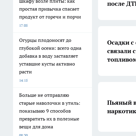
шкафу возле плиты: как
после ДТ
простая привычка спасает
продукт от горечи и порчи
17:05
Огурцы плодоносят до
Осадки с
глубокой осени: всего одна
связали 
добавка в воду заставляет
топливо
уставшие кусты активно
расти
14:15
Больше не отправляю
Пьяный в
старые наволочки в утиль:
наркотик
показываю 9 способов
превратить их в полезные
вещи для дома
08:30