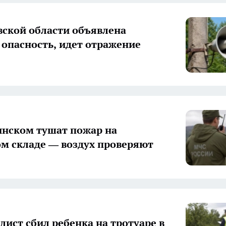
вской области объявлена
 опасность, идет отражение
нском тушат пожар на
м складе — воздух проверяют
дист сбил ребенка на тротуаре в