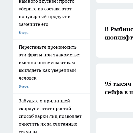
намного вкуснее: просто
уберите из состава этот
популярный продукт и
замените его
В Рыбинс
Вчера
шоплифт
Перестаньте произносить
эти фразы при знакомстве:
именно они мешают вам
выглядеть как уверенный
человек
95 тысяч
Вчера
сейфа в 
Забудьте о прилипшей
скорлупе: этот простой
способ варки яиц позволяет
очистить их за считанные
секунды