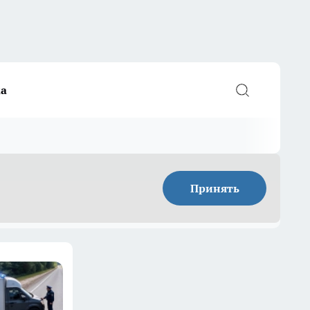
а
Принять