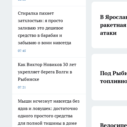
Стиралка пахнет
В Яросла
затхлостью: я просто
ракетная
заливаю это дешевое
атаки
средство в барабан и
забываю о вони навсегда
07:45
Как Виктор Новиков 30 лет
укрепляет берега Волги в
Под Рыби
Рыбинске
топливно
07:21
Мыши исчезнут навсегда без
ядов и ловушек: достаточно
одного простого средства
для полной тишины в доме
Велосипе