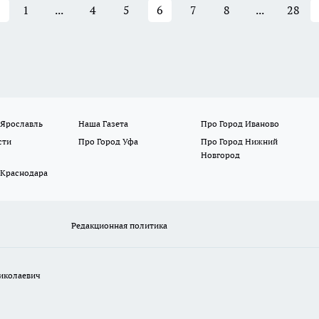
1
...
4
5
6
7
8
...
28
 Ярославль
Наша Газета
Про Город Иваново
сти
Про Город Уфа
Про Город Нижний
Новгород
 Краснодара
Редакционная политика
иколаевич