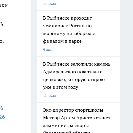
14 июля
жки
В Рыбинске проходит
ы,
чемпионат России по
морскому пятиборью с
ю,
финалом в парке
9 июля
В Рыбинске заложили камень
Адмиральского квартала с
церковью, которую откроют
уже в этом году
11 июля
26
Экс-директор спортшколы
26
Метеор Артем Аристов станет
замминистра спорта