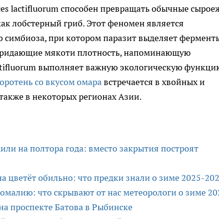
es lactifluorum способен превращать обычные сырое
как лобстерный гриб. Этот феномен является
о симбиоза, при котором паразит выделяет фермент
придающие мякоти плотность, напоминающую
ctifluorum выполняет важную экологическую функци
оротень со вкусом омара
встречается в хвойных и
также в некоторых регионах Азии.
или на полтора года: вместо закрытия построят
на цветёт обильно: что предки знали о зиме 2025-20
омалию: что скрывают от нас метеорологи о зиме 20
на проспекте Батова в Рыбинске