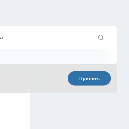
а
Принять