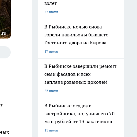
взлет
27 июля
В Рыбинске ночью снова
.ru
горели павильоны бывшего
Гостиного двора на Кирова
17 июля
В Рыбинске завершили ремонт
семи фасадов и всех
запланированных цоколей
22 июля
т
В Рыбинске осудили
застройщика, получившего 70
млн рублей от 13 заказчиков
11 июля
бных