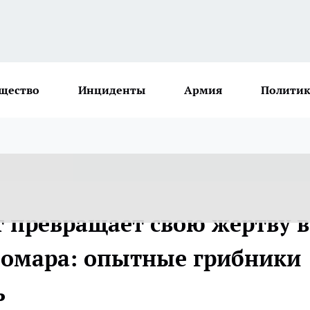
щество
Инциденты
Армия
Политик
т превращает свою жертву в
м омара: опытные грибники
ь