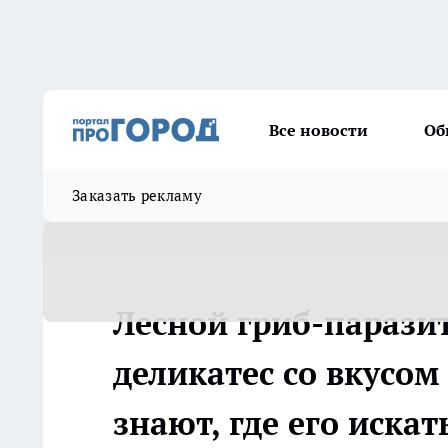
Все новости
Об
Заказать рекламу
Лесной гриб-парази
деликатес со вкусо
знают, где его искат