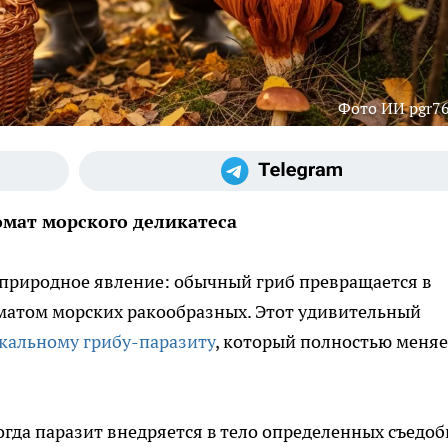
Фото ИИ pgr76
ромат морского деликатеса
 природное явление: обычный гриб превращается в
оматом морских ракообразных. Этот удивительный
кальному грибу-паразиту
, который полностью меняе
огда паразит внедряется в тело определенных съедо