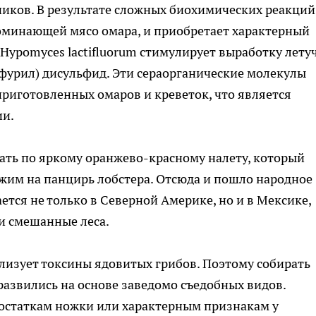
ников. В результате сложных биохимических реакций
поминающей мясо омара, и приобретает характерный
 Hypomyces lactifluorum стимулирует выработку лету
-фурил) дисульфид. Эти сераорганические молекулы
приготовленных омаров и креветок, что является
и.
ать по яркому оранжево-красному налету, который
ожим на панцирь лобстера. Отсюда и пошло народное
ается не только в Северной Америке, но и в Мексике,
и смешанные леса.
ализует токсины ядовитых грибов. Поэтому собирать
развились на основе заведомо съедобных видов.
остаткам ножки или характерным признакам у