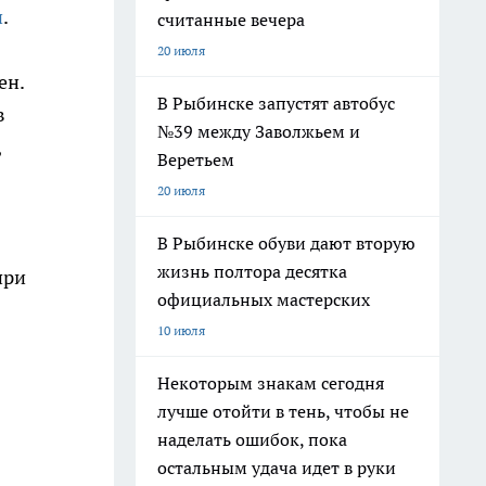
и
.
считанные вечера
20 июля
ен.
В Рыбинске запустят автобус
в
№39 между Заволжьем и
,
Веретьем
20 июля
В Рыбинске обуви дают вторую
жизнь полтора десятка
при
официальных мастерских
10 июля
Некоторым знакам сегодня
лучше отойти в тень, чтобы не
наделать ошибок, пока
остальным удача идет в руки