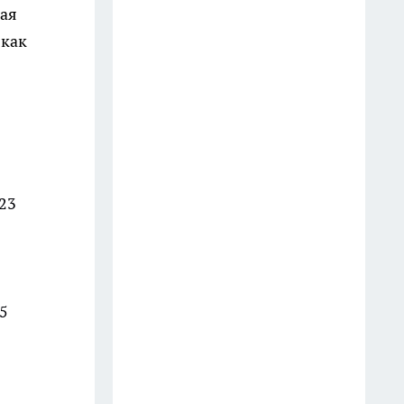
ная
считанные вечера
 как
20 июля
В Рыбинске запустят автобус
№39 между Заволжьем и
Веретьем
20 июля
В Рыбинске обуви дают вторую
23
жизнь полтора десятка
официальных мастерских
10 июля
5
Некоторым знакам сегодня
лучше отойти в тень, чтобы не
наделать ошибок, пока
остальным удача идет в руки