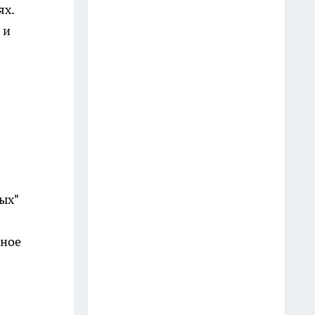
ях.
Водителям пора менять
 и
привычки: Верховный Суд
объяснил, как правильно
пропускать пешеходов на зебре
в 2026 году
13 июля
Заменила дорогую рыбу на
бюджетный вариант в
сливочном соусе: теперь
ых"
готовлю это блюдо вместо
семги каждый день
25 июля
ьное
Больше не успеваю делать
запасы: эти кабачки со вкусом
грибов съедают домашние за