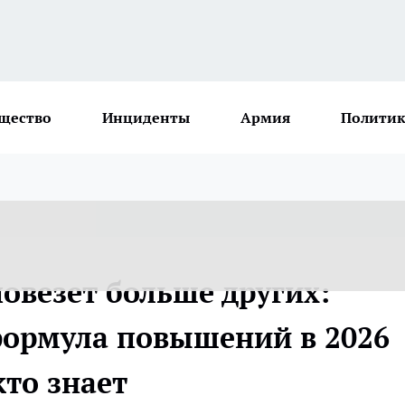
щество
Инциденты
Армия
Политик
овезет больше других:
формула повышений в 2026
кто знает