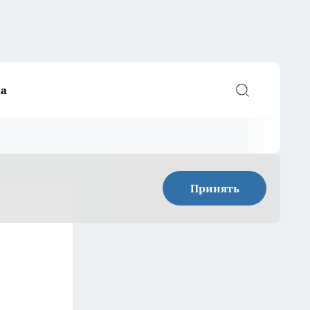
а
Принять