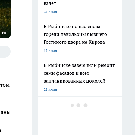
взлет
27 июля
В Рыбинске ночью снова
.ru
горели павильоны бывшего
Гостиного двора на Кирова
17 июля
В Рыбинске завершили ремонт
семи фасадов и всех
запланированных цоколей
етом
22 июля
В Рыбинске осудили
ваны
застройщика, получившего 70
млн рублей от 13 заказчиков
11 июля
а