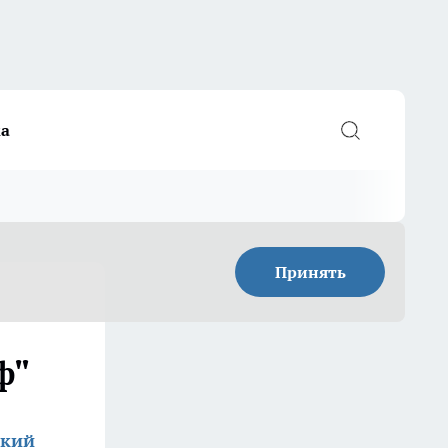
а
Принять
ф"
ский