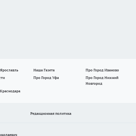
 Ярославль
Наша Газета
Про Город Иваново
сти
Про Город Уфа
Про Город Нижний
Новгород
 Краснодара
Редакционная политика
иколаевич