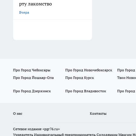
рту лакомство
Вчера
Про Город Чебоксары
Про Город Новочебоксарск
Про Город
Про Город Йошкар-Ола
Про Город Курск
Твои Ново
Про Город Дзержинск
Про Город Владивосток
Про Город
О нас
Контакты
Сетевое издание «pgr76.ru»
Учредитель Индивидуальный предприниматель Солодянкин Максим Н