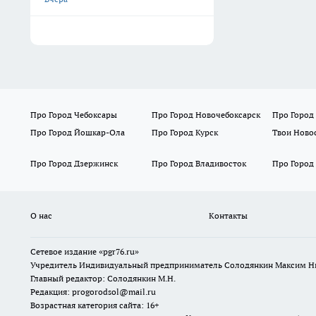
Про Город Чебоксары
Про Город Новочебоксарск
Про Город
Про Город Йошкар-Ола
Про Город Курск
Твои Ново
Про Город Дзержинск
Про Город Владивосток
Про Город
О нас
Контакты
Сетевое издание «pgr76.ru»
Учредитель Индивидуальный предприниматель Солодянкин Максим Н
Главный редактор: Солодянкин М.Н.
Редакция: progorodsol@mail.ru
Возрастная категория сайта: 16+