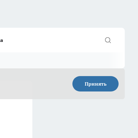
а
Принять