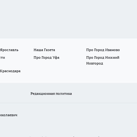
 Ярославль
Наша Газета
Про Город Иваново
сти
Про Город Уфа
Про Город Нижний
Новгород
 Краснодара
Редакционная политика
иколаевич