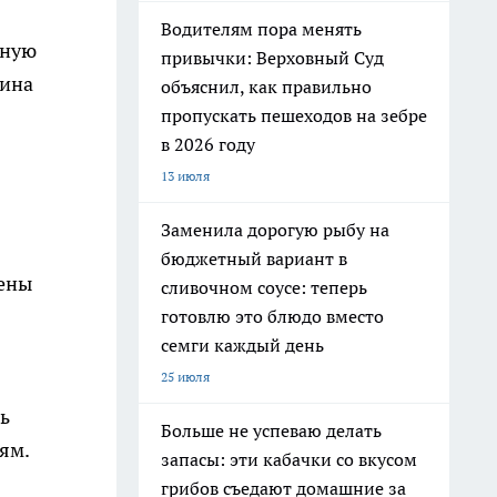
Водителям пора менять
нную
привычки: Верховный Суд
чина
объяснил, как правильно
пропускать пешеходов на зебре
в 2026 году
13 июля
Заменила дорогую рыбу на
бюджетный вариант в
дены
сливочном соусе: теперь
готовлю это блюдо вместо
семги каждый день
25 июля
ь
Больше не успеваю делать
ям.
запасы: эти кабачки со вкусом
грибов съедают домашние за