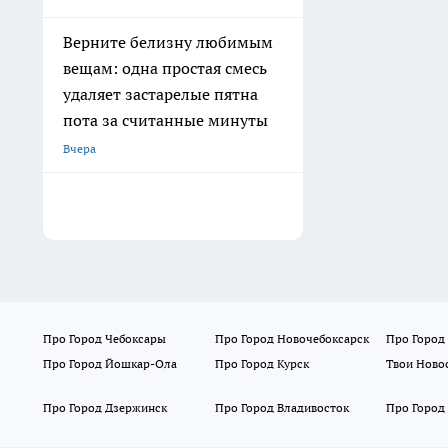
Верните белизну любимым
вещам: одна простая смесь
удаляет застарелые пятна
пота за считанные минуты
Вчера
Про Город Чебоксары
Про Город Новочебоксарск
Про Город
Про Город Йошкар-Ола
Про Город Курск
Твои Ново
Про Город Дзержинск
Про Город Владивосток
Про Город