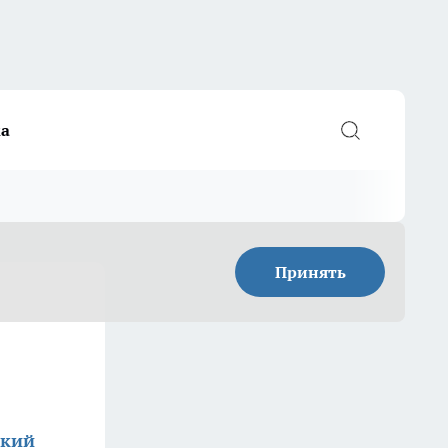
а
Принять
ский