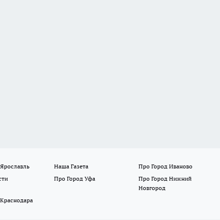
 Ярославль
Наша Газета
Про Город Иваново
сти
Про Город Уфа
Про Город Нижний
Новгород
 Краснодара