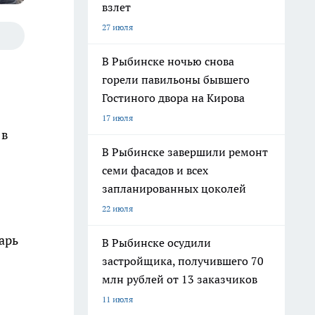
взлет
27 июля
В Рыбинске ночью снова
горели павильоны бывшего
Гостиного двора на Кирова
17 июля
 в
В Рыбинске завершили ремонт
семи фасадов и всех
запланированных цоколей
22 июля
арь
В Рыбинске осудили
застройщика, получившего 70
млн рублей от 13 заказчиков
11 июля