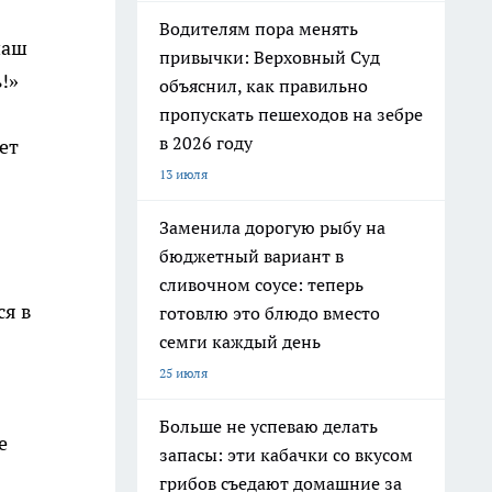
Водителям пора менять
наш
привычки: Верховный Суд
!»
объяснил, как правильно
пропускать пешеходов на зебре
в 2026 году
ет
13 июля
Заменила дорогую рыбу на
бюджетный вариант в
сливочном соусе: теперь
ся в
готовлю это блюдо вместо
семги каждый день
25 июля
Больше не успеваю делать
е
запасы: эти кабачки со вкусом
грибов съедают домашние за