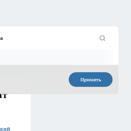
а
Принять
ят
ский