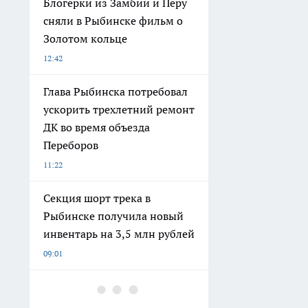
Блогерки из Замбии и Перу
сняли в Рыбинске фильм о
Золотом кольце
12:42
Глава Рыбинска потребовал
ускорить трехлетний ремонт
ДК во время объезда
Переборов
11:22
Секция шорт трека в
Рыбинске получила новый
инвентарь на 3,5 млн рублей
09:01
Наши женщины краснеют от
этих привычек немок: 3