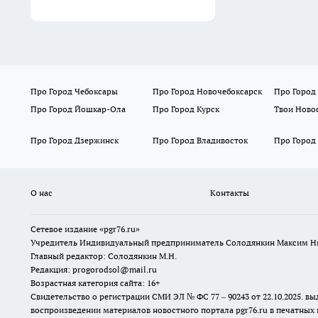
Про Город Чебоксары
Про Город Новочебоксарск
Про Город
Про Город Йошкар-Ола
Про Город Курск
Твои Ново
Про Город Дзержинск
Про Город Владивосток
Про Город
О нас
Контакты
Сетевое издание «pgr76.ru»
Учредитель Индивидуальный предприниматель Солодянкин Максим Н
Главный редактор: Солодянкин М.Н.
Редакция: progorodsol@mail.ru
Возрастная категория сайта: 16+
Свидетельство о регистрации СМИ ЭЛ № ФС 77 – 90243 от 22.10.2025.
воспроизведении материалов новостного портала pgr76.ru в печатных 