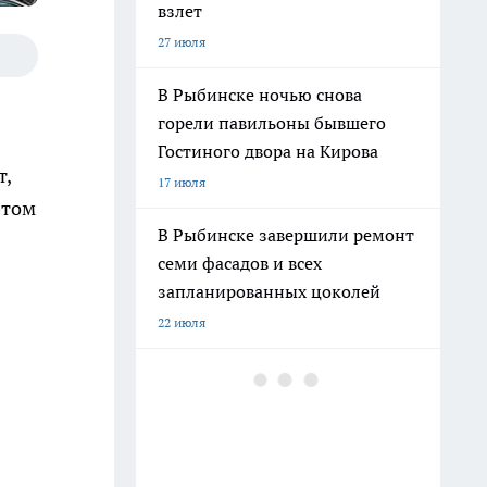
взлет
27 июля
В Рыбинске ночью снова
горели павильоны бывшего
Гостиного двора на Кирова
т,
17 июля
этом
В Рыбинске завершили ремонт
семи фасадов и всех
запланированных цоколей
22 июля
В Рыбинске осудили
застройщика, получившего 70
млн рублей от 13 заказчиков
11 июля