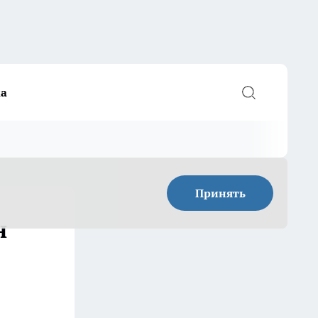
а
Принять
н