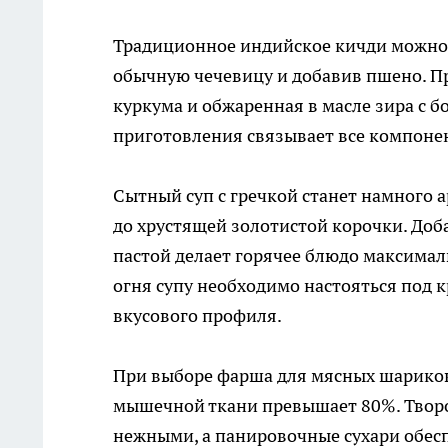
Традиционное индийское кичди можно 
обычную чечевицу и добавив пшено. П
куркума и обжаренная в масле зира с 
приготовления связывает все компоне
Сытный суп с гречкой станет намного а
до хрустящей золотистой корочки. Доб
пастой делает горячее блюдо максима
огня супу необходимо настояться под 
вкусового профиля.
При выборе фарша для мясных шариков 
мышечной ткани превышает 80%. Творо
нежными, а панировочные сухари обес