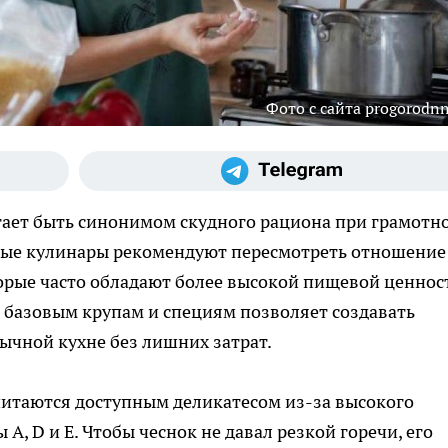
Фото с сайта progorodnn
тает быть синонимом скудного рациона при грамотн
ные кулинары рекомендуют пересмотреть отношение
орые часто обладают более высокой пищевой ценнос
к базовым крупам и специям позволяет создавать
ычной кухне без лишних затрат.
читаются доступным деликатесом из-за высокого
A, D и E. Чтобы чеснок не давал резкой горечи, его