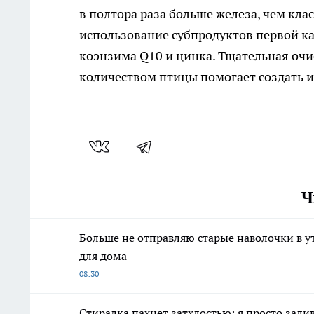
в полтора раза больше железа, чем кла
использование субпродуктов первой к
коэнзима Q10 и цинка. Тщательная очи
количеством птицы помогает создать 
Ч
Больше не отправляю старые наволочки в у
для дома
08:30
Стиралка пахнет затхлостью: я просто зали