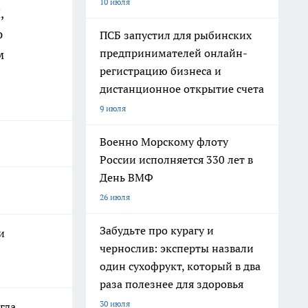
10 июля
Н
,
ю
ПСБ запустил для рыбинских
предпринимателей онлайн-
м
регистрацию бизнеса и
дистанционное открытие счета
9 июля
Военно Морскому флоту
России исполняется 330 лет в
День ВМФ
26 июля
Забудьте про курагу и
и
чернослив: эксперты назвали
один сухофрукт, который в два
раза полезнее для здоровья
30 июля
гда