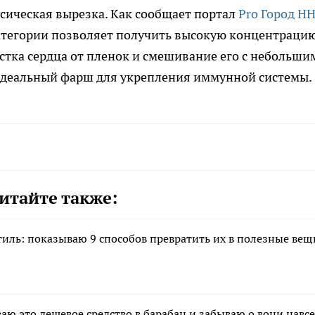
ссическая вырезка. Как сообщает портал
Pro Город Н
атегории позволяет получить высокую концентраци
стка сердца от пленок и смешивание его с небольши
идеальный фарш для укрепления иммунной системы.
итайте также:
тиль: показываю 9 способов превратить их в полезные вещ
ваю это дешевое средство в барабан и забываю о вони навсе