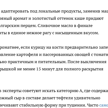
адаптировать под локальные продукты, заменив ма
ряный аромат и золотистый оттенок каше придают
болгарским перцем. Сливочное масло в финале
нты в единое нежное рагу с насыщенным вкусом.
роматнее, если курицу на кости предварительно зап
авление картофеля и пассерованных овощей с томат
льно практичным и питательным. После выключения
крышкой не менее 15 минут для полного раскрытия
эксперты советуют искать категорию А, где содерж
жный сыр в составе делает тефтели удивительно
печивают стабильную форму при тушении. Часто
сам