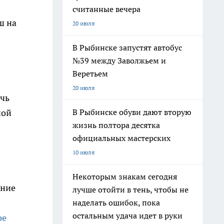
считанные вечера
ш на
20 июля
В Рыбинске запустят автобус
№39 между Заволжьем и
Веретьем
20 июля
ечь
В Рыбинске обуви дают вторую
ной
жизнь полтора десятка
официальных мастерских
10 июля
Некоторым знакам сегодня
ание
лучше отойти в тень, чтобы не
наделать ошибок, пока
остальным удача идет в руки
ое