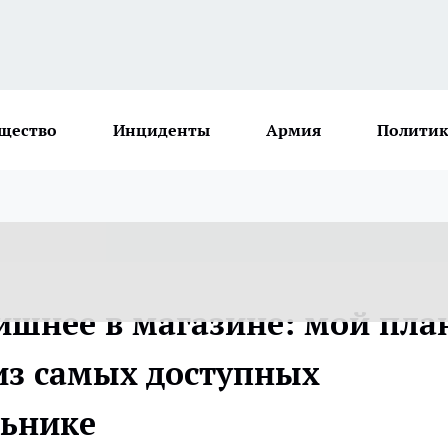
щество
Инциденты
Армия
Политик
ишнее в магазине: мой пла
из самых доступных
льнике