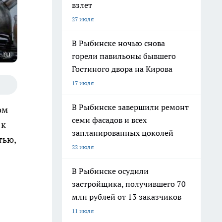
взлет
27 июля
В Рыбинске ночью снова
.ru
горели павильоны бывшего
Гостиного двора на Кирова
17 июля
В Рыбинске завершили ремонт
ом
семи фасадов и всех
 к
запланированных цоколей
тью,
22 июля
В Рыбинске осудили
застройщика, получившего 70
млн рублей от 13 заказчиков
11 июля