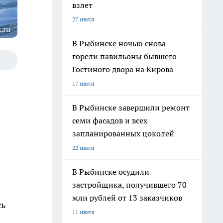
взлет
27 июля
.ru
В Рыбинске ночью снова
горели павильоны бывшего
Гостиного двора на Кирова
17 июля
В Рыбинске завершили ремонт
семи фасадов и всех
запланированных цоколей
22 июля
В Рыбинске осудили
застройщика, получившего 70
млн рублей от 13 заказчиков
сь
11 июля