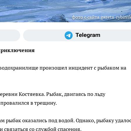
фото с сайта gazeta-rybinsk
 приключения
 водохранилище произошел инцидент с рыбаком на
еревни Костяевка. Рыбак, двигаясь по льду
провалился в трещину.
сам рыбак оказались под водой. Однако, рыбаку удало
 связаться со службой спасения.