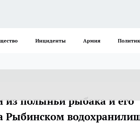
щество
Инциденты
Армия
Политик
 из полыньи рыбака и его
а Рыбинском водохранили