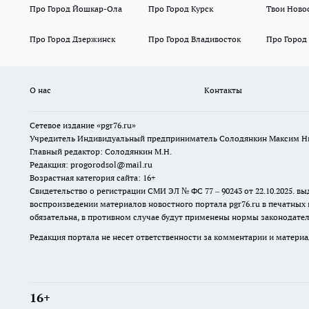
Про Город Йошкар-Ола
Про Город Курск
Твои Ново
Про Город Дзержинск
Про Город Владивосток
Про Город
О нас
Контакты
Сетевое издание «pgr76.ru»
Учредитель Индивидуальный предприниматель Солодянкин Максим Н
Главный редактор: Солодянкин М.Н.
Редакция: progorodsol@mail.ru
Возрастная категория сайта: 16+
Свидетельство о регистрации СМИ ЭЛ № ФС 77 – 90243 от 22.10.2025.
воспроизведении материалов новостного портала pgr76.ru в печатных 
обязательна, в противном случае будут применены нормы законодател
Редакция портала не несет ответственности за комментарии и материа
16+