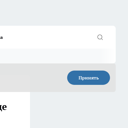
а
Принять
ще