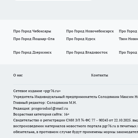
Про Город Чебоксары
Про Город Новочебоксарск
Про Город
Про Город Йошкар-Ола
Про Город Курск
Твои Ново
Про Город Дзержинск
Про Город Владивосток
Про Город
О нас
Контакты
Сетевое издание «pgr76.ru»
Учредитель Индивидуальный предприниматель Солодянкин Максим Н
Главный редактор: Солодянкин М.Н.
Редакция: progorodsol@mail.ru
Возрастная категория сайта: 16+
Свидетельство о регистрации СМИ ЭЛ № ФС 77 – 90243 от 22.10.2025.
воспроизведении материалов новостного портала pgr76.ru в печатных 
обязательна, в противном случае будут применены нормы законодател