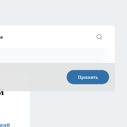
а
Принять
й
ский