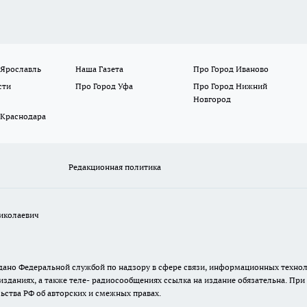
 Ярославль
Наша Газета
Про Город Иваново
сти
Про Город Уфа
Про Город Нижний
Новгород
 Краснодара
Редакционная политика
иколаевич
 выдано Федеральной службой по надзору в сфере связи, информационных тех
изданиях, а также теле- радиосообщениях ссылка на издание обязательна. Пр
ьства РФ об авторских и смежных правах.