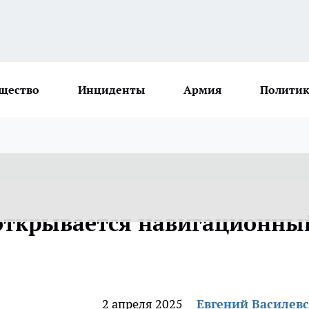
щество
Инциденты
Армия
Политик
 открывается навигационны
2 апреля 2025
Евгений Василев