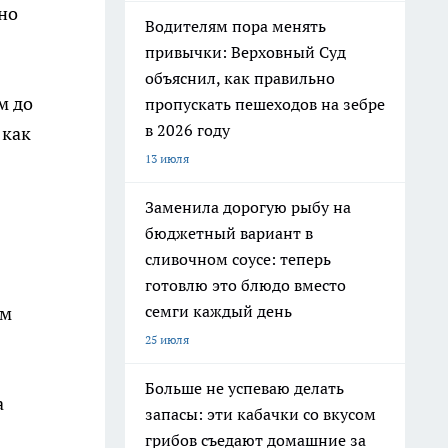
но
Водителям пора менять
привычки: Верховный Суд
объяснил, как правильно
м до
пропускать пешеходов на зебре
в 2026 году
 как
13 июля
Заменила дорогую рыбу на
бюджетный вариант в
сливочном соусе: теперь
готовлю это блюдо вместо
семги каждый день
ам
25 июля
Больше не успеваю делать
а
запасы: эти кабачки со вкусом
грибов съедают домашние за