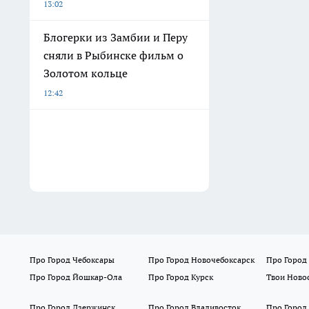
13:02
Блогерки из Замбии и Перу
сняли в Рыбинске фильм о
Золотом кольце
12:42
Про Город Чебоксары
Про Город Новочебоксарск
Про Город
Про Город Йошкар-Ола
Про Город Курск
Твои Ново
Про Город Дзержинск
Про Город Владивосток
Про Город