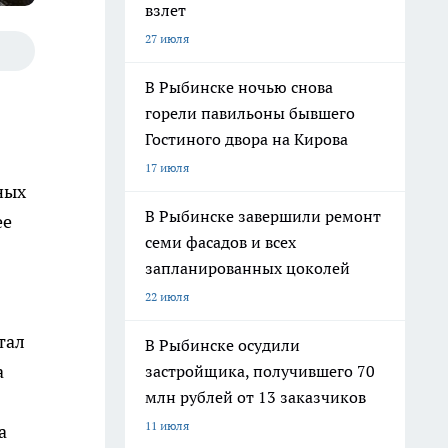
взлет
27 июля
В Рыбинске ночью снова
горели павильоны бывшего
Гостиного двора на Кирова
17 июля
ных
В Рыбинске завершили ремонт
ее
семи фасадов и всех
запланированных цоколей
22 июля
тал
В Рыбинске осудили
а
застройщика, получившего 70
млн рублей от 13 заказчиков
11 июля
а