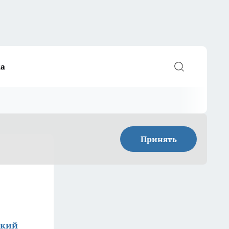
а
Принять
ский