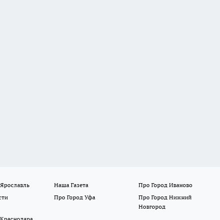
 Ярославль
Наша Газета
Про Город Иваново
сти
Про Город Уфа
Про Город Нижний
Новгород
 Краснодара