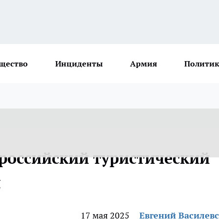
щество
Инциденты
Армия
Политик
российский туристический
я
17 мая 2025
Евгений Василев